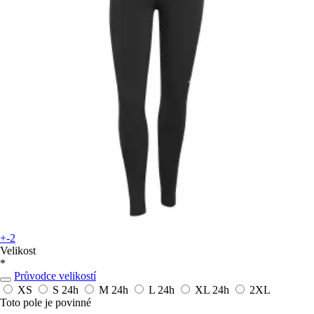
+-2
Velikost
*
Průvodce velikostí
XS
S
24h
M
24h
L
24h
XL
24h
2XL
Toto pole je povinné