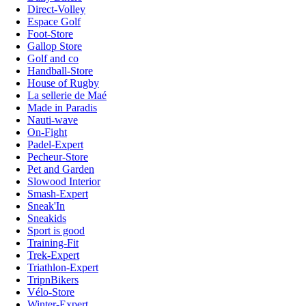
Direct-Volley
Espace Golf
Foot-Store
Gallop Store
Golf and co
Handball-Store
House of Rugby
La sellerie de Maé
Made in Paradis
Nauti-wave
On-Fight
Padel-Expert
Pecheur-Store
Pet and Garden
Slowood Interior
Smash-Expert
Sneak'In
Sneakids
Sport is good
Training-Fit
Trek-Expert
Triathlon-Expert
TripnBikers
Vélo-Store
Winter-Expert