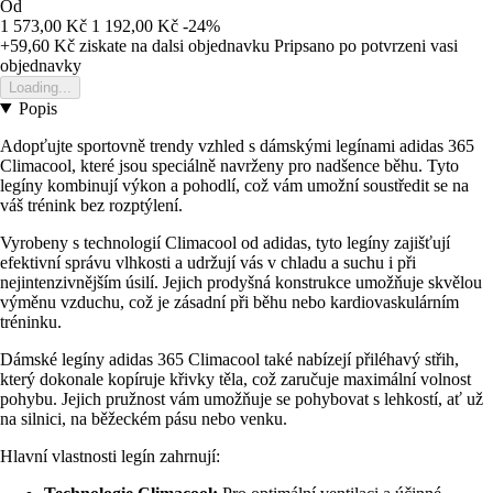
Od
1 573,00 Kč
1 192,00 Kč
-24%
+59,60 Kč
ziskate na dalsi objednavku
Pripsano po potvrzeni vasi
objednavky
Loading...
Popis
Adopťujte sportovně trendy vzhled s dámskými legínami adidas 365
Climacool, které jsou speciálně navrženy pro nadšence běhu. Tyto
legíny kombinují výkon a pohodlí, což vám umožní soustředit se na
váš trénink bez rozptýlení.
Vyrobeny s technologií Climacool od adidas, tyto legíny zajišťují
efektivní správu vlhkosti a udržují vás v chladu a suchu i při
nejintenzivnějším úsilí. Jejich prodyšná konstrukce umožňuje skvělou
výměnu vzduchu, což je zásadní při běhu nebo kardiovaskulárním
tréninku.
Dámské legíny adidas 365 Climacool také nabízejí přiléhavý střih,
který dokonale kopíruje křivky těla, což zaručuje maximální volnost
pohybu. Jejich pružnost vám umožňuje se pohybovat s lehkostí, ať už
na silnici, na běžeckém pásu nebo venku.
Hlavní vlastnosti legín zahrnují: