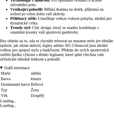
Technologie Climacool:
Pro optimální ventilaci a účinné
odvodnění potu.
Vynikající pohodlí:
Měkká tkanina na dotek, příjemná na
nošení po celou dobu vaší aktivity.
Přiléhavý střih:
Umožňuje velkou volnost pohybu, ideální pro
dynamické cviky.
Trendy styl:
Chic design, který se snadno kombinuje s
ostatními kousky vaší sportovní garderoby.
Bez ohledu na to, zda se chystáte trénovat na maraton nebo jen hledáte
způsob, jak zůstat aktivní, legíny adidas 365 Climacool jsou ideální
volbou pro spojení stylu a funkčnosti. Přidejte do svých sportovních
outfitů špetku výkonu s těmito legínami, které splní všechna vaše
očekávání ohledně lehkosti a pohodlí.
Další informace
Marki
adidas
Barva
khasix
Dominantní barva
Béžová
Typ
Žena
Věk
Dospělý
Loading...
Loading...