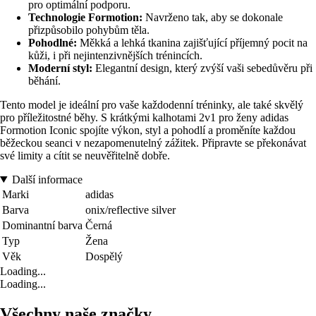
pro optimální podporu.
Technologie Formotion:
Navrženo tak, aby se dokonale
přizpůsobilo pohybům těla.
Pohodlné:
Měkká a lehká tkanina zajišťující příjemný pocit na
kůži, i při nejintenzivnějších trénincích.
Moderní styl:
Elegantní design, který zvýší vaši sebedůvěru při
běhání.
Tento model je ideální pro vaše každodenní tréninky, ale také skvělý
pro příležitostné běhy. S krátkými kalhotami 2v1 pro ženy adidas
Formotion Iconic spojíte výkon, styl a pohodlí a proměníte každou
běžeckou seanci v nezapomenutelný zážitek. Připravte se překonávat
své limity a cítit se neuvěřitelně dobře.
Další informace
Marki
adidas
Barva
onix/reflective silver
Dominantní barva
Černá
Typ
Žena
Věk
Dospělý
Loading...
Loading...
Všechny naše značky