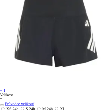
+-1
Velikost
*
Průvodce velikostí
XS
24h
S
24h
M
24h
XL