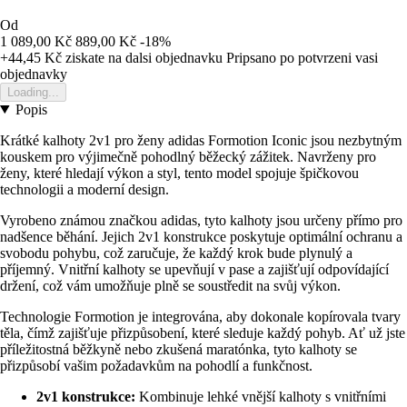
Od
1 089,00 Kč
889,00 Kč
-18%
+44,45 Kč
ziskate na dalsi objednavku
Pripsano po potvrzeni vasi
objednavky
Loading...
Popis
Krátké kalhoty 2v1 pro ženy adidas Formotion Iconic jsou nezbytným
kouskem pro výjimečně pohodlný běžecký zážitek. Navrženy pro
ženy, které hledají výkon a styl, tento model spojuje špičkovou
technologii a moderní design.
Vyrobeno známou značkou adidas, tyto kalhoty jsou určeny přímo pro
nadšence běhání. Jejich 2v1 konstrukce poskytuje optimální ochranu a
svobodu pohybu, což zaručuje, že každý krok bude plynulý a
příjemný. Vnitřní kalhoty se upevňují v pase a zajišťují odpovídající
držení, což vám umožňuje plně se soustředit na svůj výkon.
Technologie Formotion je integrována, aby dokonale kopírovala tvary
těla, čímž zajišťuje přizpůsobení, které sleduje každý pohyb. Ať už jste
příležitostná běžkyně nebo zkušená maratónka, tyto kalhoty se
přizpůsobí vašim požadavkům na pohodlí a funkčnost.
2v1 konstrukce:
Kombinuje lehké vnější kalhoty s vnitřními