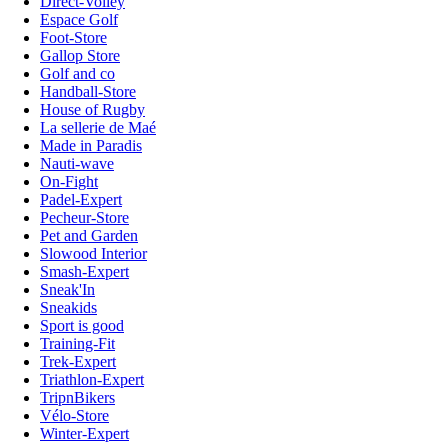
Direct-Volley
Espace Golf
Foot-Store
Gallop Store
Golf and co
Handball-Store
House of Rugby
La sellerie de Maé
Made in Paradis
Nauti-wave
On-Fight
Padel-Expert
Pecheur-Store
Pet and Garden
Slowood Interior
Smash-Expert
Sneak'In
Sneakids
Sport is good
Training-Fit
Trek-Expert
Triathlon-Expert
TripnBikers
Vélo-Store
Winter-Expert