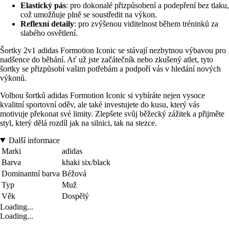
Elastický pás
: pro dokonalé přizpůsobení a podepření bez tlaku,
což umožňuje plně se soustředit na výkon.
Reflexní detaily
: pro zvýšenou viditelnost během tréninků za
slabého osvětlení.
Šortky 2v1 adidas Formotion Iconic se stávají nezbytnou výbavou pro
nadšence do běhání. Ať už jste začátečník nebo zkušený atlet, tyto
šortky se přizpůsobí vašim potřebám a podpoří vás v hledání nových
výkonů.
Volbou šortků adidas Formotion Iconic si vybíráte nejen vysoce
kvalitní sportovní oděv, ale také investujete do kusu, který vás
motivuje překonat své limity. Zlepšete svůj běžecký zážitek a přijměte
styl, který dělá rozdíl jak na silnici, tak na stezce.
Další informace
Marki
adidas
Barva
khaki six/black
Dominantní barva
Béžová
Typ
Muž
Věk
Dospělý
Loading...
Loading...