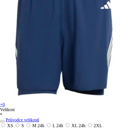
+0
Velikost
*
Průvodce velikostí
XS
S
M
24h
L
24h
XL
24h
2XL