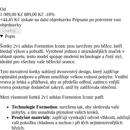
Od
1 089,00 Kč
889,00 Kč
-18%
+44,45 Kč
ziskate na dalsi objednavku
Pripsano po potvrzeni vasi
objednavky
Loading...
Popis
Šortky 2v1 adidas Formotion Iconic jsou navrženy pro běžce, kteří
hledají výkon a pohodlí. Vyrobené jednou z nejznámějších značek v
oblasti sportu, tento model spojuje moderní technologie a čistý styl,
ideální pro všechny vaše běžecké seance.
Tyto inovativní šortky nabízejí dvouvrstvý design, který zajišťuje
optimální podporu a přitom umožňuje velkou volnost pohybu. Vnitřní
vrstva je lehká a přiléhavá, aby se předešlo odření, zatímco vnější
vrstva poskytuje dodatečné zakrytí, aniž by zatěžovala oblečení.
Mezi vlastnosti šortků 2v1 adidas Formotion Iconic patří:
Technologie Formotion
: navržena tak, aby sledovala vaše
pohyby, a tím usnadnila plynulost vašich kroků.
Prodyšné materiály
: zajišťují vynikající odvod vlhkosti, udržují
vaši pokožku chladnou a suchou i při těch nejintenzivnějších
bězích.