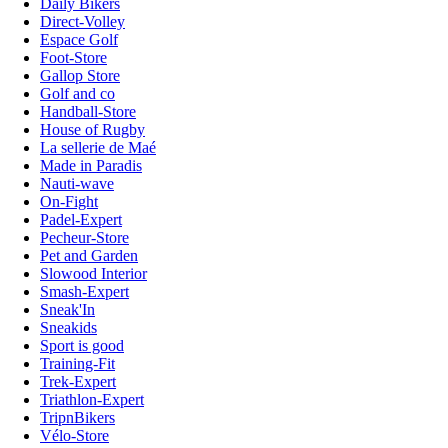
Daily Bikers
Direct-Volley
Espace Golf
Foot-Store
Gallop Store
Golf and co
Handball-Store
House of Rugby
La sellerie de Maé
Made in Paradis
Nauti-wave
On-Fight
Padel-Expert
Pecheur-Store
Pet and Garden
Slowood Interior
Smash-Expert
Sneak'In
Sneakids
Sport is good
Training-Fit
Trek-Expert
Triathlon-Expert
TripnBikers
Vélo-Store