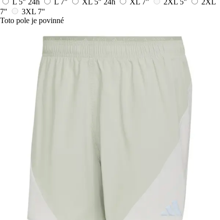
L 5"
24h
L 7"
XL 5"
24h
XL 7"
2XL 5"
2XL
7"
3XL 7"
Toto pole je povinné