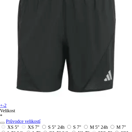
+-2
Velikost
*
Průvodce velikostí
XS 5"
XS 7"
S 5"
24h
S 7"
M 5"
24h
M 7"