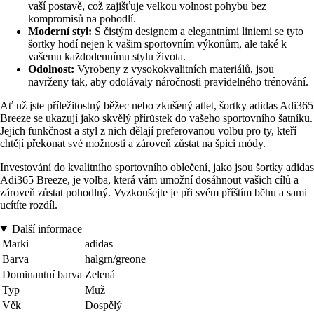
vaší postavě, což zajišťuje velkou volnost pohybu bez
kompromisů na pohodlí.
Moderní styl:
S čistým designem a elegantními liniemi se tyto
šortky hodí nejen k vašim sportovním výkonům, ale také k
vašemu každodennímu stylu života.
Odolnost:
Vyrobeny z vysokokvalitních materiálů, jsou
navrženy tak, aby odolávaly náročnosti pravidelného trénování.
Ať už jste příležitostný běžec nebo zkušený atlet, šortky adidas Adi365
Breeze se ukazují jako skvělý přírůstek do vašeho sportovního šatníku.
Jejich funkčnost a styl z nich dělají preferovanou volbu pro ty, kteří
chtějí překonat své možnosti a zároveň zůstat na špici módy.
Investování do kvalitního sportovního oblečení, jako jsou šortky adidas
Adi365 Breeze, je volba, která vám umožní dosáhnout vašich cílů a
zároveň zůstat pohodlný. Vyzkoušejte je při svém příštím běhu a sami
ucítíte rozdíl.
Další informace
Marki
adidas
Barva
halgrn/greone
Dominantní barva
Zelená
Typ
Muž
Věk
Dospělý