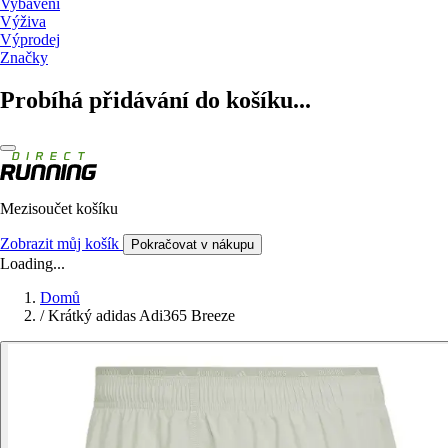
Vybavení
Výživa
Výprodej
Značky
Probíhá přidávání do košíku...
Mezisoučet košíku
Zobrazit můj košík
Pokračovat v nákupu
Loading...
Domů
/
Krátký adidas Adi365 Breeze