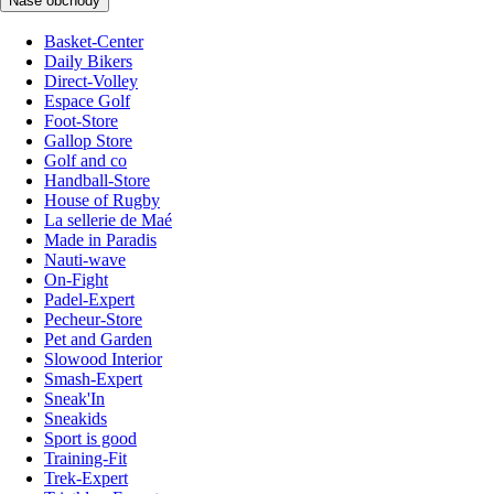
Naše obchody
Basket-Center
Daily Bikers
Direct-Volley
Espace Golf
Foot-Store
Gallop Store
Golf and co
Handball-Store
House of Rugby
La sellerie de Maé
Made in Paradis
Nauti-wave
On-Fight
Padel-Expert
Pecheur-Store
Pet and Garden
Slowood Interior
Smash-Expert
Sneak'In
Sneakids
Sport is good
Training-Fit
Trek-Expert