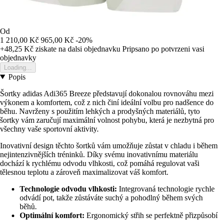
Od
1 210,00 Kč
965,00 Kč
-20%
+48,25 Kč
ziskate na dalsi objednavku
Pripsano po potvrzeni vasi
objednavky
Loading...
Popis
Šortky adidas Adi365 Breeze představují dokonalou rovnováhu mezi
výkonem a komfortem, což z nich činí ideální volbu pro nadšence do
běhu. Navrženy s použitím lehkých a prodyšných materiálů, tyto
šortky vám zaručují maximální volnost pohybu, která je nezbytná pro
všechny vaše sportovní aktivity.
Inovativní design těchto šortků vám umožňuje zůstat v chladu i během
nejintenzivnějších tréninků. Díky svému inovativnímu materiálu
dochází k rychlému odvodu vlhkosti, což pomáhá regulovat vaši
tělesnou teplotu a zároveň maximalizovat váš komfort.
Technologie odvodu vlhkosti:
Integrovaná technologie rychle
odvádí pot, takže zůstáváte suchý a pohodlný během svých
běhů.
Optimální komfort:
Ergonomický střih se perfektně přizpůsobí