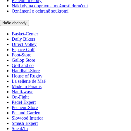
Platební metody
Náklady na dopravu a možnosti doručení
Oznámení o ochraně soukromí
Naše obchody
Basket-Center
Daily Bikers
Direct-Volley
Espace Golf
Foot-Store
Gallop Store
Golf and co
Handball-Store
House of Rugby
La sellerie de Maé
Made in Paradis
Nauti-wave
On-Fight
Padel-Expert
Pecheur-Store
Pet and Garden
Slowood Interior
Smash-Expert
Sneak'In