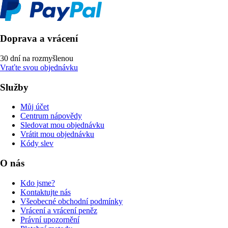
Doprava a vrácení
30 dní na rozmyšlenou
Vraťte svou objednávku
Služby
Můj účet
Centrum nápovědy
Sledovat mou objednávku
Vrátit mou objednávku
Kódy slev
O nás
Kdo jsme?
Kontaktujte nás
Všeobecné obchodní podmínky
Vrácení a vrácení peněz
Právní upozornění