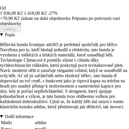
Od
1 936,00 Kč
1 418,00 Kč
-27%
+70,90 Kč
ziskate na dalsi objednavku
Pripsano po potvrzeni vasi
objednavky
Loading...
Popis
Běžecká bunda Iconique adi365 je perfektní společník pro běžce.
Navržena pro ty, kteří hledají pohodlí a efektivitu, tato bunda je
vyrobena z měkkých a lehkých materiálů, které usnadňují běh.
Technologie Climacool ti pomůže zůstat v chladu díky
rychleschnoucím vláknům, která poskytují pocit revitalizované pleti.
Navíc moderní střih ti zaručuje elegantní vzhled, když se soustředíš na
svůj běh. Ať už jsi začátečník nebo zkušený běžec, tato bunda tě
doprovází na tvé cestě, s funkcemi jako je zipová kapsa na telefon na
hrudi pro snadný přístup k nezbytnostem a nastavitelná kapuce pro
dny, kdy je počasí nepředvídatelné. S designem, který spojuje
jednoduchost a výkon, je tato bunda tvou oblíbenou volbou pro
každodenní dobrodružství. Ujisti se, že každý běh má smysl v tomto
klasickém kousku adidas, který představuje jak dědictví, tak inovaci.
Další informace
Marki
adidas
Barva
maglil