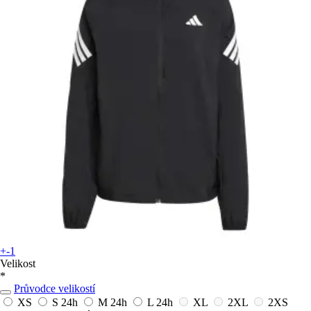
+-1
Velikost
*
Průvodce velikostí
XS
S
24h
M
24h
L
24h
XL
2XL
2XS