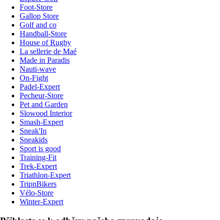
Foot-Store
Gallop Store
Golf and co
Handball-Store
House of Rugby
La sellerie de Maé
Made in Paradis
Nauti-wave
On-Fight
Padel-Expert
Pecheur-Store
Pet and Garden
Slowood Interior
Smash-Expert
Sneak'In
Sneakids
Sport is good
Training-Fit
Trek-Expert
Triathlon-Expert
TripnBikers
Vélo-Store
Winter-Expert