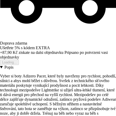
Doprava zdarma
Ušetřete 5%
s kódem
EXTRA
+87,90 Kč
ziskate na dalsi objednavku
Pripsano po potvrzeni vasi
objednavky
Loading...
Popis
Vyber si boty Adizero Pacer, které byly navrženy pro rychlost, pohodlí,
silnici a abys mohl běžet s důvěrou. Svršek z technického síťového
materiálu poskytuje vynikající prodyšnost a pocit lehkosti. Díky
technologii mezipodešve Lightstrike si užiješ ultra-lehké tlumení, které
ti dává energii pro přechod na vyšší rychlost. Mezipodešev po celé
délce zajišťuje dynamické odražení, zatímco pryžová podešev Adiwear
zaručuje spolehlivé uchopení. S běžným střihem a nastavitelné
šněrování, tato bota se zaměřuje na výkon, zatímco se přizpůsobuje tvé
noze, aby ji dobře držela. Trénuj na běh nebo vyraz na běh s