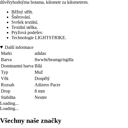
důvěryhodnýma botama, kilometr za kilometrem.
Běžný střih.
Šněrování.
Svršek textilní.
Textilní stélka.
Pryžová podešev.
Technologie LIGHTSTRIKE.
Další informace
Marki
adidas
Barva
ftwwht/beamgr/ngtfla
Dominantní barva
Bílá
Typ
Muž
Věk
Dospělý
Rozsah
Adizero Pacer
Drop
8 mm
Stabilita
Neutre
Loading...
Loading...
Všechny naše značky