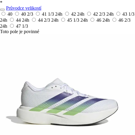
*
Průvodce velikostí
40
40 2/3
41 1/3
24h
42
24h
42 2/3
24h
43 1/3
24h
44
24h
44 2/3
24h
45 1/3
24h
46
24h
46 2/3
24h
47 1/3
Toto pole je povinné