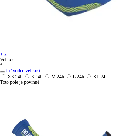
+-2
Velikost
*
Průvodce velikostí
XS
24h
S
24h
M
24h
L
24h
XL
24h
Toto pole je povinné