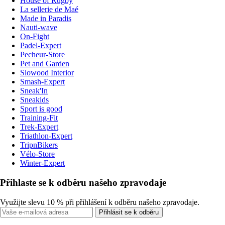
House of Rugby
La sellerie de Maé
Made in Paradis
Nauti-wave
On-Fight
Padel-Expert
Pecheur-Store
Pet and Garden
Slowood Interior
Smash-Expert
Sneak'In
Sneakids
Sport is good
Training-Fit
Trek-Expert
Triathlon-Expert
TripnBikers
Vélo-Store
Winter-Expert
Přihlaste se k odběru našeho zpravodaje
Využijte slevu 10 % při přihlášení k odběru našeho zpravodaje.
Přihlásit se k odběru