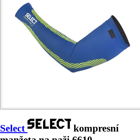
Select
kompresní
manžeta na paži 6610