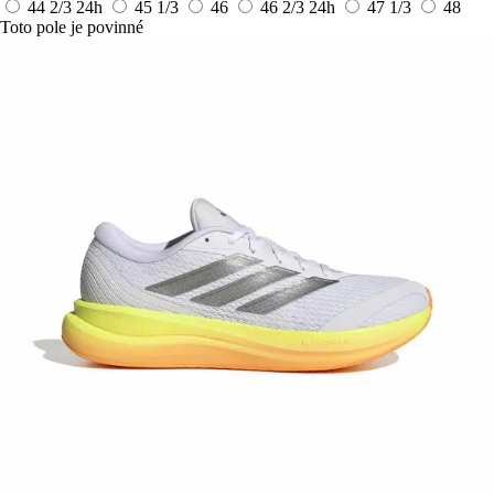
44 2/3
24h
45 1/3
46
46 2/3
24h
47 1/3
48
Toto pole je povinné