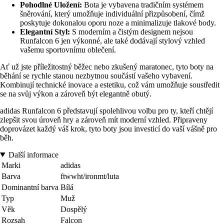
Pohodlné Uložení:
Bota je vybavena tradičním systémem
šněrování, který umožňuje individuální přizpůsobení, čímž
poskytuje dokonalou oporu noze a minimalizuje tlakové body.
Elegantní Styl:
S moderním a čistým designem nejsou
Runfalcon 6 jen výkonné, ale také dodávají stylový vzhled
vašemu sportovnímu oblečení.
Ať už jste příležitostný běžec nebo zkušený maratonec, tyto boty na
běhání se rychle stanou nezbytnou součástí vašeho vybavení.
Kombinují technické inovace a estetiku, což vám umožňuje soustředit
se na svůj výkon a zároveň být elegantně obutý.
adidas Runfalcon 6 představují spolehlivou volbu pro ty, kteří chtějí
zlepšit svou úroveň hry a zároveň mít moderní vzhled. Připraveny
doprovázet každý váš krok, tyto boty jsou investicí do vaší vášně pro
běh.
Další informace
Marki
adidas
Barva
ftwwht/ironmt/luta
Dominantní barva
Bílá
Typ
Muž
Věk
Dospělý
Rozsah
Falcon