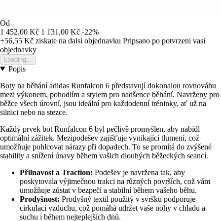
Od
1 452,00 Kč
1 131,00 Kč
-22%
+56,55 Kč
ziskate na dalsi objednavku
Pripsano po potvrzeni vasi
objednavky
Loading...
Popis
Boty na běhání adidas Runfalcon 6 představují dokonalou rovnováhu
mezi výkonem, pohodlím a stylem pro nadšence běhání. Navrženy pro
běžce všech úrovní, jsou ideální pro každodenní tréninky, ať už na
silnici nebo na stezce.
Každý prvek bot Runfalcon 6 byl pečlivě promyšlen, aby nabídl
optimální zážitek. Mezipodešev zajišťuje vynikající tlumení, což
umožňuje pohlcovat nárazy při dopadech. To se promítá do zvýšené
stability a snížení únavy během vašich dlouhých běžeckých seancí.
Přilnavost a Traction:
Podešev je navržena tak, aby
poskytovala výjimečnou trakci na různých površích, což vám
umožňuje zůstat v bezpečí a stabilní během vašeho běhu.
Prodyšnost:
Prodyšný textil použitý v svršku podporuje
cirkulaci vzduchu, což pomáhá udržet vaše nohy v chladu a
suchu i během nejteplejších dnů.