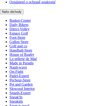
Oznámení o ochraně soukromí
Naše obchody
Basket-Center
Daily Bikers
Direct-Volley
Espace Golf
Foot-Store
Gallop Store
Golf and co
Handball-Store
House of Rugby
La sellerie de Maé
Made in Paradis
Nauti-wave
On-Fight
Padel-Expert
Pecheur-Store
Pet and Garden
Slowood Interior
Smash-Expert
Sneak'In
Sneakids
Sport is good