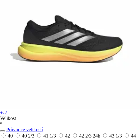
+-2
Velikost
*
Průvodce velikostí
40
40 2/3
41 1/3
42
42 2/3
24h
43 1/3
44