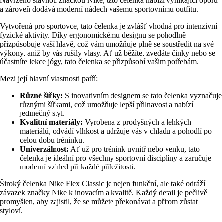
Navrženo slavnou značkou Nike, tato čelenka nabízí vynikající oporu
a zároveň dodává moderní nádech vašemu sportovnímu outfitu.
Vytvořená pro sportovce, tato čelenka je zvlášť vhodná pro intenzivní
fyzické aktivity. Díky ergonomickému designu se pohodlně
přizpůsobuje vaší hlavě, což vám umožňuje plně se soustředit na své
výkony, aniž by vás rušily vlasy. Ať už běžíte, zvedáte činky nebo se
účastníte lekce jógy, tato čelenka se přizpůsobí vašim potřebám.
Mezi její hlavní vlastnosti patří:
Různé šířky:
S inovativním designem se tato čelenka vyznačuje
různými šířkami, což umožňuje lepší přilnavost a nabízí
jedinečný styl.
Kvalitní materiály:
Vyrobena z prodyšných a lehkých
materiálů, odvádí vlhkost a udržuje vás v chladu a pohodlí po
celou dobu tréninku.
Univerzálnost:
Ať už pro trénink uvnitř nebo venku, tato
čelenka je ideální pro všechny sportovní disciplíny a zaručuje
moderní vzhled při každé příležitosti.
Široký čelenka Nike Flex Classic je nejen funkční, ale také odráží
závazek značky Nike k inovacím a kvalitě. Každý detail je pečlivě
promyšlen, aby zajistil, že se můžete překonávat a přitom zůstat
styloví.