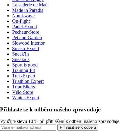
La sellerie de Maé
Made in Paradis
Nauti-wave
On-Fight
Padel-Expert
Pecheur-Store
Pet and Garden
Slowood Interior
Smash-Expert
Sneak'In
Sneakids
Sport is good
Training-Fit
Trek-Expert
Triathlon-Expert
TripnBikers
Vélo-Store
Winter-Expert
Přihlaste se k odběru našeho zpravodaje
Využijte slevu 10 % při přihlášení k odběru našeho zpravodaje.
Přihlásit se k odběru