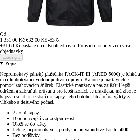
Od
1 331,00 Kč
632,00 Kč
-53%
+31,60 Kč
ziskate na dalsi objednavku
Pripsano po potvrzeni vasi
objednavky
Loading...
Popis
Nepromokavý pánský pláštěnka PACK-IT III (ARED 5000) je lehká a
má dlouhotrvající vodoodpudivou úpravu. Kapuce je nastavitelné
pomocí stahovacích šňůrek. Elastické manžety a pas zajišťují lepší
udržení a zabraňují průvanu pro lepší izolaci. Je praktická, má zipové
kapsy a snadno se sbalí do kapsy nebo batohu. Ideální na výlety za
vlhkého a deštivého počasí.
2 dolní kapsy
Dlouhotrvající vodoodpudivost
Uloží se do tašky
Lehké, nepromokavé a prodyšné polyamidové Isolite 5000
Bez podšívky