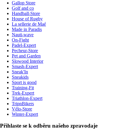
Gallop Store
Golf and co
Handball-Store
House of Rugby
La sellerie de Maé
Made in Paradis
Nauti-wave
On-Fight
Padel-Expert
Pecheur-Store
Pet and Garden
Slowood Interior
Smash-Expert
Sneak'In
Sneakids
Sport is good
Training-Fit
Trek-Expert
Triathlon-Expert
TripnBikers
Vélo-Store
Winter-Expert
Přihlaste se k odběru našeho zpravodaje