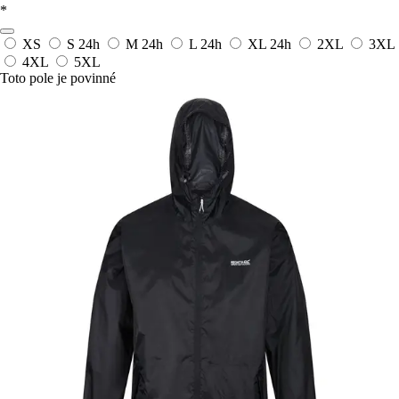
*
XS
S
24h
M
24h
L
24h
XL
24h
2XL
3XL
4XL
5XL
Toto pole je povinné