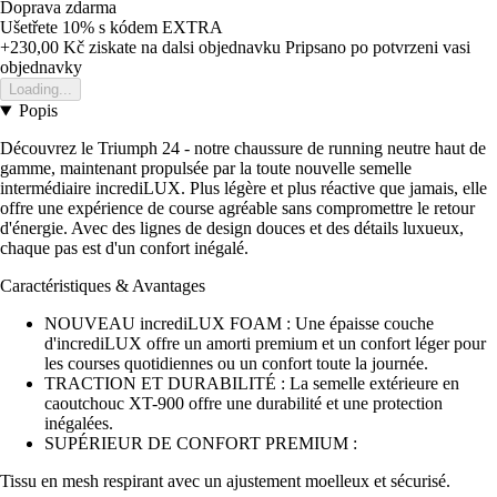
Doprava zdarma
Ušetřete 10%
s kódem
EXTRA
+230,00 Kč
ziskate na dalsi objednavku
Pripsano po potvrzeni vasi
objednavky
Loading...
Popis
Découvrez le Triumph 24 - notre chaussure de running neutre haut de
gamme, maintenant propulsée par la toute nouvelle semelle
intermédiaire incrediLUX. Plus légère et plus réactive que jamais, elle
offre une expérience de course agréable sans compromettre le retour
d'énergie. Avec des lignes de design douces et des détails luxueux,
chaque pas est d'un confort inégalé.
Caractéristiques & Avantages
NOUVEAU incrediLUX FOAM : Une épaisse couche
d'incrediLUX offre un amorti premium et un confort léger pour
les courses quotidiennes ou un confort toute la journée.
TRACTION ET DURABILITÉ : La semelle extérieure en
caoutchouc XT-900 offre une durabilité et une protection
inégalées.
SUPÉRIEUR DE CONFORT PREMIUM :
Tissu en mesh respirant avec un ajustement moelleux et sécurisé.