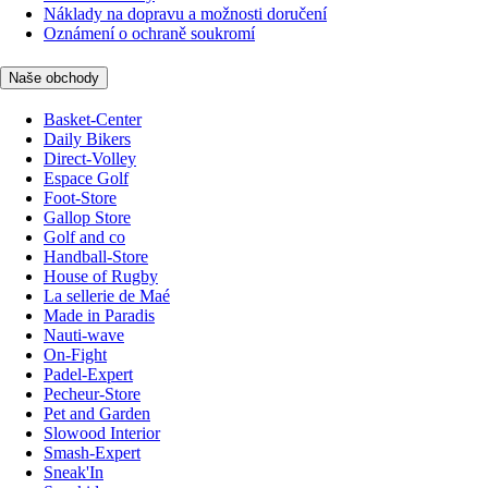
Náklady na dopravu a možnosti doručení
Oznámení o ochraně soukromí
Naše obchody
Basket-Center
Daily Bikers
Direct-Volley
Espace Golf
Foot-Store
Gallop Store
Golf and co
Handball-Store
House of Rugby
La sellerie de Maé
Made in Paradis
Nauti-wave
On-Fight
Padel-Expert
Pecheur-Store
Pet and Garden
Slowood Interior
Smash-Expert
Sneak'In