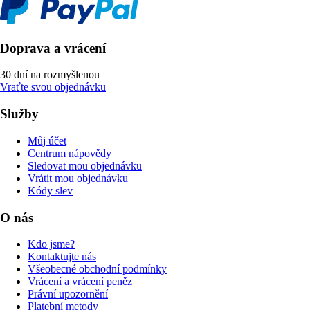
Doprava a vrácení
30 dní na rozmyšlenou
Vraťte svou objednávku
Služby
Můj účet
Centrum nápovědy
Sledovat mou objednávku
Vrátit mou objednávku
Kódy slev
O nás
Kdo jsme?
Kontaktujte nás
Všeobecné obchodní podmínky
Vrácení a vrácení peněz
Právní upozornění
Platební metody