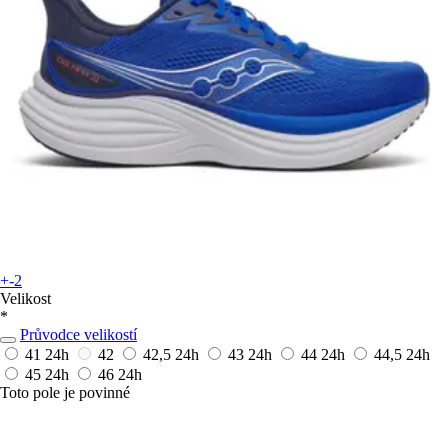
+-2
Velikost
*
Průvodce velikostí
41
24h
42
42,5
24h
43
24h
44
24h
44,5
24h
45
24h
46
24h
Toto pole je povinné