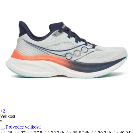
+2
Velikost
*
Průvodce velikostí
36
37
37,5
38
24h
38,5
24h
39
24h
40
24h