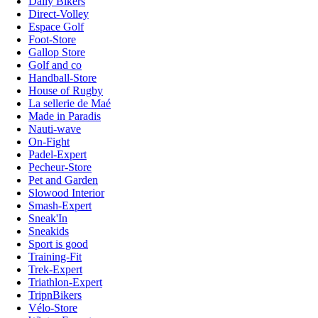
Daily Bikers
Direct-Volley
Espace Golf
Foot-Store
Gallop Store
Golf and co
Handball-Store
House of Rugby
La sellerie de Maé
Made in Paradis
Nauti-wave
On-Fight
Padel-Expert
Pecheur-Store
Pet and Garden
Slowood Interior
Smash-Expert
Sneak'In
Sneakids
Sport is good
Training-Fit
Trek-Expert
Triathlon-Expert
TripnBikers
Vélo-Store