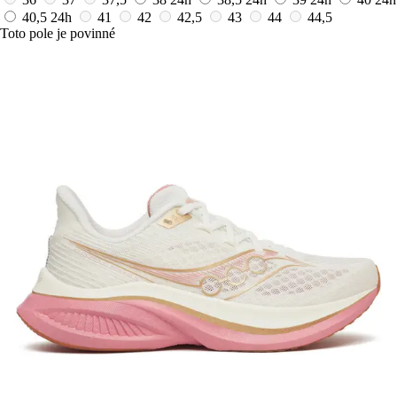
40,5
24h
41
42
42,5
43
44
44,5
Toto pole je povinné