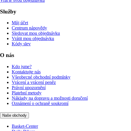
Vraťte svou objednávku
Služby
Můj účet
Centrum nápovědy
Sledovat mou objednávku
Vrátit mou objednávku
Kódy slev
O nás
Kdo jsme?
Kontaktujte nás
Všeobecné obchodní podmínky
Vrácení a vrácení peněz
Právní upozornění
Platební metody
Náklady na dopravu a možnosti doručení
Oznámení o ochraně soukromí
Naše obchody
Basket-Center