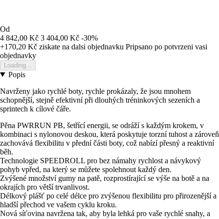
Od
4 842,00 Kč
3 404,00 Kč
-30%
+170,20 Kč
ziskate na dalsi objednavku
Pripsano po potvrzeni vasi
objednavky
Loading...
Popis
Navrženy jako rychlé boty, rychle prokázaly, že jsou mnohem
schopnější, stejně efektivní při dlouhých tréninkových sezeních a
sprintech k cílové čáře.
Pěna PWRRUN PB, šetřící energii, se odráží s každým krokem, v
kombinaci s nylonovou deskou, která poskytuje torzní tuhost a zároveň
zachovává flexibilitu v přední části boty, což nabízí přesný a reaktivní
běh.
Technologie SPEEDROLL pro bez námahy rychlost a návykový
pohyb vpřed, na který se můžete spolehnout každý den.
Zvýšené množství gumy na patě, rozprostírající se výše na botě a na
okrajích pro větší trvanlivost.
Délkový plášť po celé délce pro zvýšenou flexibilitu pro přirozenější a
hladší přechod ve vašem cyklu kroku.
Nová síťovina navržena tak, aby byla lehká pro vaše rychlé snahy, a