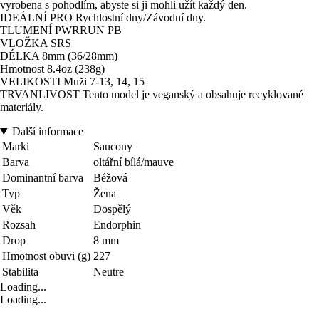
vyrobena s pohodlím, abyste si ji mohli užít každý den.
IDEÁLNÍ PRO Rychlostní dny/Závodní dny.
TLUMENÍ PWRRUN PB
VLOŽKA SRS
DÉLKA 8mm (36/28mm)
Hmotnost 8.4oz (238g)
VELIKOSTI Muži 7-13, 14, 15
TRVANLIVOST Tento model je veganský a obsahuje recyklované
materiály.
Další informace
Marki
Saucony
Barva
oltářní bílá/mauve
Dominantní barva
Béžová
Typ
Žena
Věk
Dospělý
Rozsah
Endorphin
Drop
8 mm
Hmotnost obuvi (g)
227
Stabilita
Neutre
Loading...
Loading...