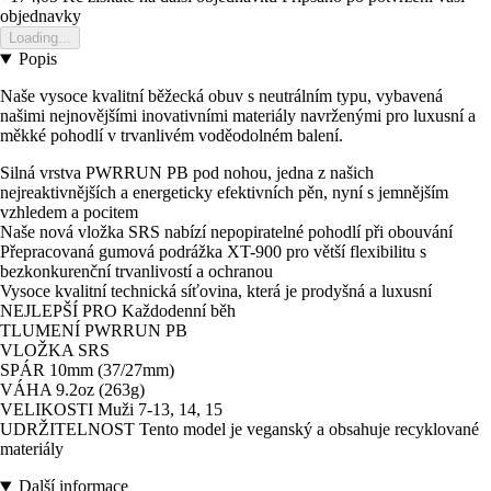
objednavky
Loading...
Popis
Naše vysoce kvalitní běžecká obuv s neutrálním typu, vybavená
našimi nejnovějšími inovativními materiály navrženými pro luxusní a
měkké pohodlí v trvanlivém voděodolném balení.
Silná vrstva PWRRUN PB pod nohou, jedna z našich
nejreaktivnějších a energeticky efektivních pěn, nyní s jemnějším
vzhledem a pocitem
Naše nová vložka SRS nabízí nepopiratelné pohodlí při obouvání
Přepracovaná gumová podrážka XT-900 pro větší flexibilitu s
bezkonkurenční trvanlivostí a ochranou
Vysoce kvalitní technická síťovina, která je prodyšná a luxusní
NEJLEPŠÍ PRO Každodenní běh
TLUMENÍ PWRRUN PB
VLOŽKA SRS
SPÁR 10mm (37/27mm)
VÁHA 9.2oz (263g)
VELIKOSTI Muži 7-13, 14, 15
UDRŽITELNOST Tento model je veganský a obsahuje recyklované
materiály
Další informace