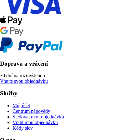
Doprava a vrácení
30 dní na rozmyšlenou
Vraťte svou objednávku
Služby
Můj účet
Centrum nápovědy
Sledovat mou objednávku
Vrátit mou objednávku
Kódy slev