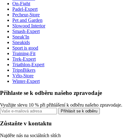
On-Fight
Padel-Expert
Pecheur-Store
Pet and Garden
Slowood Interior
Smash-Expert
Sneak'In
Sneakids
Sport is good
Training-Fit
Trek-Expert
Triathlon-Expert
TripnBikers
Vélo-Store
Winter-Expert
Přihlaste se k odběru našeho zpravodaje
Využijte slevu 10 % při přihlášení k odběru našeho zpravodaje.
Přihlásit se k odběru
Zůstaňte v kontaktu
Najděte nás na sociálních sítích