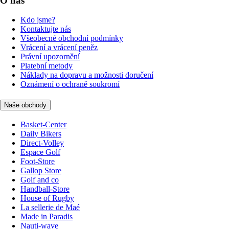
O nás
Kdo jsme?
Kontaktujte nás
Všeobecné obchodní podmínky
Vrácení a vrácení peněz
Právní upozornění
Platební metody
Náklady na dopravu a možnosti doručení
Oznámení o ochraně soukromí
Naše obchody
Basket-Center
Daily Bikers
Direct-Volley
Espace Golf
Foot-Store
Gallop Store
Golf and co
Handball-Store
House of Rugby
La sellerie de Maé
Made in Paradis
Nauti-wave