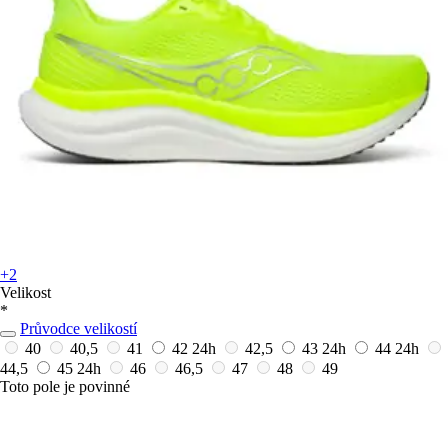
+2
Velikost
*
Průvodce velikostí
40
40,5
41
42
24h
42,5
43
24h
44
24h
44,5
45
24h
46
46,5
47
48
49
Toto pole je povinné