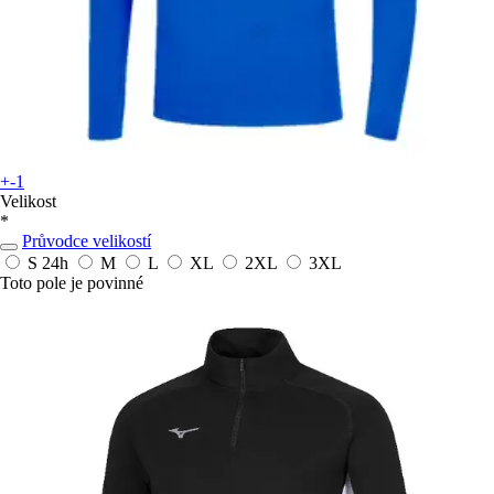
+-1
Velikost
*
Průvodce velikostí
S
24h
M
L
XL
2XL
3XL
Toto pole je povinné