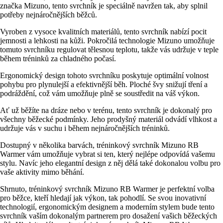
značka Mizuno, tento svrchník je speciálně navržen tak, aby splnil
potřeby nejnáročnějších běžců.
Vyroben z vysoce kvalitních materiálů, tento svrchník nabízí pocit
jemnosti a lehkosti na kůži. Pokročilá technologie Mizuno umožňuje
tomuto svrchníku regulovat tělesnou teplotu, takže vás udržuje v teple
během tréninků za chladného počasí.
Ergonomický design tohoto svrchníku poskytuje optimální volnost
pohybu pro plynulejší a efektivnější běh. Ploché švy snižují tření a
podráždění, což vám umožňuje plně se soustředit na váš výkon.
Ať už běžíte na dráze nebo v terénu, tento svrchník je dokonalý pro
všechny běžecké podmínky. Jeho prodyšný materiál odvádí vlhkost a
udržuje vás v suchu i během nejnáročnějších tréninků.
Dostupný v několika barvách, tréninkový svrchník Mizuno RB
Warmer vám umožňuje vybrat si ten, který nejlépe odpovídá vašemu
stylu. Navíc jeho elegantní design z něj dělá také dokonalou volbu pro
vaše aktivity mimo běhání.
Shrnuto, tréninkový svrchník Mizuno RB Warmer je perfektní volba
pro běžce, kteří hledají jak výkon, tak pohodlí. Se svou inovativní
technologií, ergonomickým designem a moderním stylem bude tento
svrchník vaším dokonalým partnerem pro dosažení vašich běžeckých