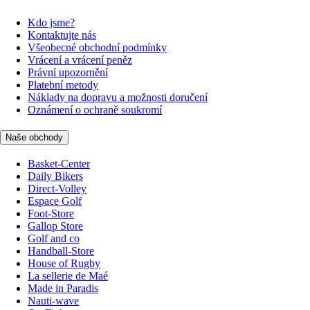
Kdo jsme?
Kontaktujte nás
Všeobecné obchodní podmínky
Vrácení a vrácení peněz
Právní upozornění
Platební metody
Náklady na dopravu a možnosti doručení
Oznámení o ochraně soukromí
Naše obchody
Basket-Center
Daily Bikers
Direct-Volley
Espace Golf
Foot-Store
Gallop Store
Golf and co
Handball-Store
House of Rugby
La sellerie de Maé
Made in Paradis
Nauti-wave