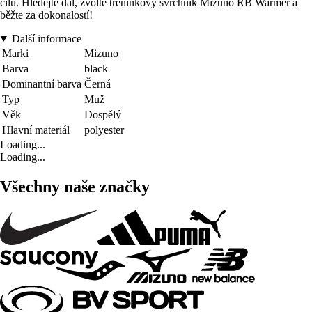
cílů. Hledejte dál, zvolte tréninkový svrchník Mizuno RB Warmer a
běžte za dokonalostí!
Další informace
Marki
Mizuno
Barva
black
Dominantní barva
Černá
Typ
Muž
Věk
Dospělý
Hlavní materiál
polyester
Loading...
Loading...
Všechny naše značky