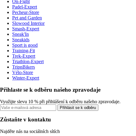
On-Fight
Padel-Expert
Pecheur-Store
Pet and Garden
Slowood Interior
Smash-Expert
Sneak'In
Sneakids
Sport is good
Training-Fit
Trek-Expert
Triathlon-Expert
TripnBikers
Vélo-Store
Winter-Expert
Přihlaste se k odběru našeho zpravodaje
Využijte slevu 10 % při přihlášení k odběru našeho zpravodaje.
Přihlásit se k odběru
Zůstaňte v kontaktu
Najděte nás na sociálních sítích