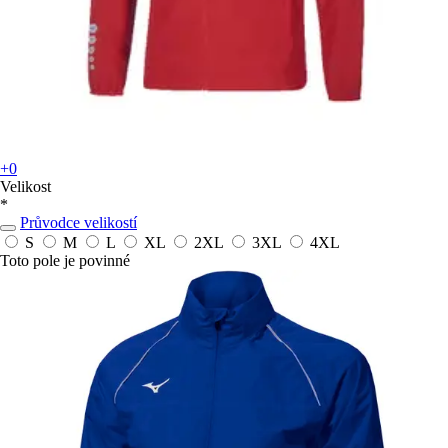
+0
Velikost
*
Průvodce velikostí
S
M
L
XL
2XL
3XL
4XL
Toto pole je povinné