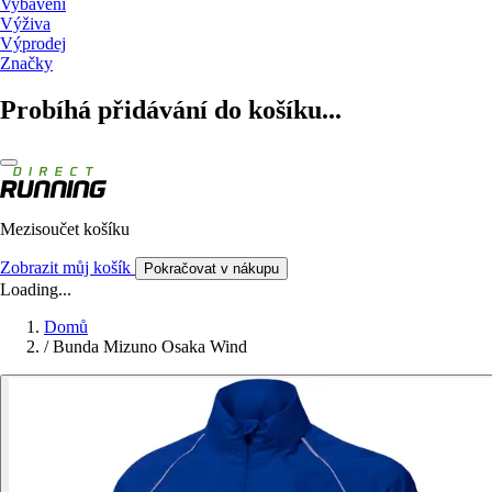
Vybavení
Výživa
Výprodej
Značky
Probíhá přidávání do košíku...
Mezisoučet košíku
Zobrazit můj košík
Pokračovat v nákupu
Loading...
Domů
/
Bunda Mizuno Osaka Wind