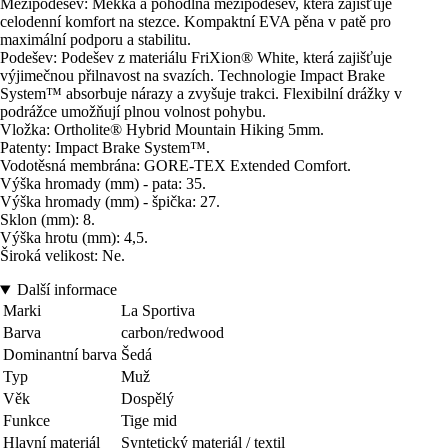
Mezipodešev: Měkká a pohodlná mezipodešev, která zajišťuje
celodenní komfort na stezce. Kompaktní EVA pěna v patě pro
maximální podporu a stabilitu.
Podešev: Podešev z materiálu FriXion® White, která zajišťuje
výjimečnou přilnavost na svazích. Technologie Impact Brake
System™ absorbuje nárazy a zvyšuje trakci. Flexibilní drážky v
podrážce umožňují plnou volnost pohybu.
Vložka: Ortholite® Hybrid Mountain Hiking 5mm.
Patenty: Impact Brake System™.
Vodotěsná membrána: GORE-TEX Extended Comfort.
Výška hromady (mm) - pata: 35.
Výška hromady (mm) - špička: 27.
Sklon (mm): 8.
Výška hrotu (mm): 4,5.
Široká velikost: Ne.
Další informace
Marki
La Sportiva
Barva
carbon/redwood
Dominantní barva
Šedá
Typ
Muž
Věk
Dospělý
Funkce
Tige mid
Hlavní materiál
Syntetický materiál / textil