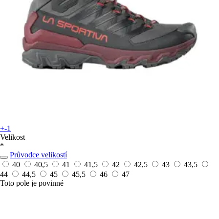
+-1
Velikost
*
Průvodce velikostí
40
40,5
41
41,5
42
42,5
43
43,5
44
44,5
45
45,5
46
47
Toto pole je povinné