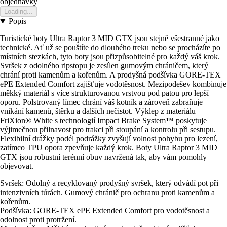
objednavky
Loading...
Popis
Turistické boty Ultra Raptor 3 MID GTX jsou stejně všestranné jako
technické. Ať už se pouštíte do dlouhého treku nebo se procházíte po
místních stezkách, tyto boty jsou přizpůsobitelné pro každý váš krok.
Svršek z odolného ripstopu je zesílen gumovým chráničem, který
chrání proti kamenům a kořenům. A prodyšná podšívka GORE-TEX
ePE Extended Comfort zajišťuje vodotěsnost. Mezipodešev kombinuje
měkký materiál s více strukturovanou vrstvou pod patou pro lepší
oporu. Polstrovaný límec chrání váš kotník a zároveň zabraňuje
vnikání kamenů, štěrku a dalších nečistot. Výklep z materiálu
FriXion® White s technologií Impact Brake System™ poskytuje
výjimečnou přilnavost pro trakci při stoupání a kontrolu při sestupu.
Flexibilní drážky podél podrážky zvyšují volnost pohybu pro lezení,
zatímco TPU opora zpevňuje každý krok. Boty Ultra Raptor 3 MID
GTX jsou robustní terénní obuv navržená tak, aby vám pomohly
objevovat.
Svršek: Odolný a recyklovaný prodyšný svršek, který odvádí pot při
intenzivních túrách. Gumový chránič pro ochranu proti kamenům a
kořenům.
Podšívka: GORE-TEX ePE Extended Comfort pro vodotěsnost a
odolnost proti protržení.