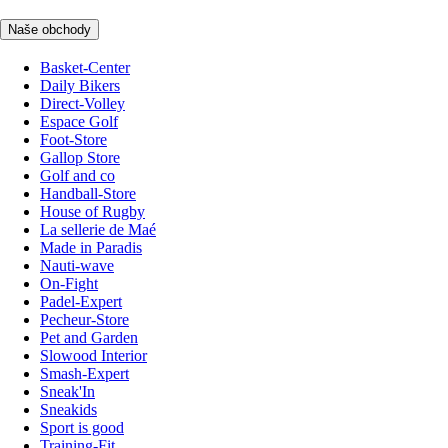
Naše obchody
Basket-Center
Daily Bikers
Direct-Volley
Espace Golf
Foot-Store
Gallop Store
Golf and co
Handball-Store
House of Rugby
La sellerie de Maé
Made in Paradis
Nauti-wave
On-Fight
Padel-Expert
Pecheur-Store
Pet and Garden
Slowood Interior
Smash-Expert
Sneak'In
Sneakids
Sport is good
Training-Fit