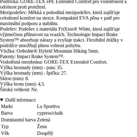
Podšívka: GORE-TEX ePE Extended Comfort pro vodotěsnost a
odolnost proti protržení.
Mezipodešev: Měkká a pohodlná mezipodešev, která zajišťuje
celodenní komfort na stezce. Kompaktní EVA pěna v patě pro
maximální podporu a stabilitu.
Podešev: Podešev z materiálu FriXion® White, která zajišťuje
výjimečnou přilnavost na svazích. Technologie Impact Brake
System™ absorbuje nárazy a zvyšuje trakci. Flexibilní drážky v
podrážce umožňují plnou volnost pohybu.
Vložka: Ortholite® Hybrid Mountain Hiking 5mm.
Patenty: Impact Brake System™.
Vodotěsná membrána: GORE-TEX Extended Comfort.
Výška hromady (mm) - pata: 35.
Výška hromady (mm) - špička: 27.
Sklon (mm): 8.
Výška hrotu (mm): 4,5.
Široká velikost: Ne.
Další informace
Marki
La Sportiva
Barva
cypress/chalk
Dominantní barva
Zelená
Typ
Žena
Věk
Dospělý