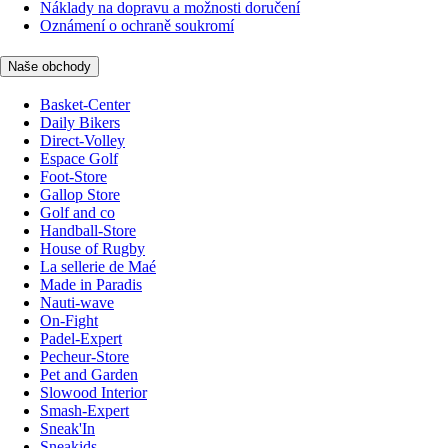
Náklady na dopravu a možnosti doručení
Oznámení o ochraně soukromí
Naše obchody
Basket-Center
Daily Bikers
Direct-Volley
Espace Golf
Foot-Store
Gallop Store
Golf and co
Handball-Store
House of Rugby
La sellerie de Maé
Made in Paradis
Nauti-wave
On-Fight
Padel-Expert
Pecheur-Store
Pet and Garden
Slowood Interior
Smash-Expert
Sneak'In
Sneakids