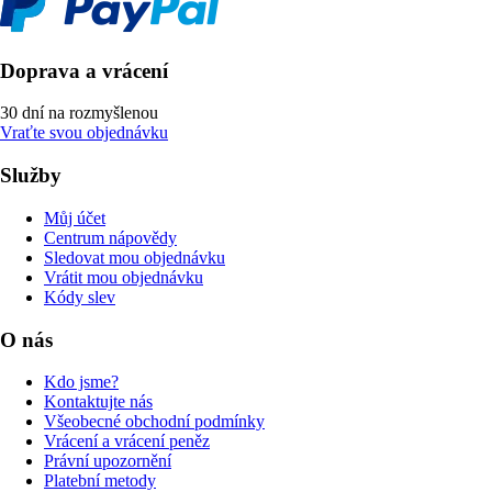
Doprava a vrácení
30 dní na rozmyšlenou
Vraťte svou objednávku
Služby
Můj účet
Centrum nápovědy
Sledovat mou objednávku
Vrátit mou objednávku
Kódy slev
O nás
Kdo jsme?
Kontaktujte nás
Všeobecné obchodní podmínky
Vrácení a vrácení peněz
Právní upozornění
Platební metody