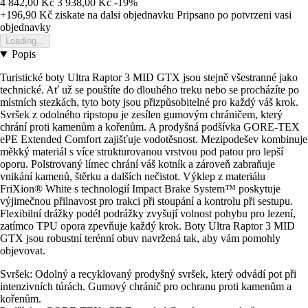
4 842,00 Kč
3 938,00 Kč
-19%
+196,90 Kč
ziskate na dalsi objednavku
Pripsano po potvrzeni vasi
objednavky
Loading...
Popis
Turistické boty Ultra Raptor 3 MID GTX jsou stejně všestranné jako
technické. Ať už se pouštíte do dlouhého treku nebo se procházíte po
místních stezkách, tyto boty jsou přizpůsobitelné pro každý váš krok.
Svršek z odolného ripstopu je zesílen gumovým chráničem, který
chrání proti kamenům a kořenům. A prodyšná podšívka GORE-TEX
ePE Extended Comfort zajišťuje vodotěsnost. Mezipodešev kombinuje
měkký materiál s více strukturovanou vrstvou pod patou pro lepší
oporu. Polstrovaný límec chrání váš kotník a zároveň zabraňuje
vnikání kamenů, štěrku a dalších nečistot. Výklep z materiálu
FriXion® White s technologií Impact Brake System™ poskytuje
výjimečnou přilnavost pro trakci při stoupání a kontrolu při sestupu.
Flexibilní drážky podél podrážky zvyšují volnost pohybu pro lezení,
zatímco TPU opora zpevňuje každý krok. Boty Ultra Raptor 3 MID
GTX jsou robustní terénní obuv navržená tak, aby vám pomohly
objevovat.
Svršek: Odolný a recyklovaný prodyšný svršek, který odvádí pot při
intenzivních túrách. Gumový chránič pro ochranu proti kamenům a
kořenům.