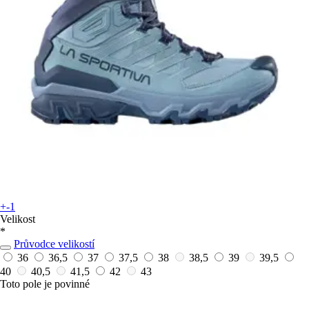
+-1
Velikost
*
Průvodce velikostí
36
36,5
37
37,5
38
38,5
39
39,5
40
40,5
41,5
42
43
Toto pole je povinné