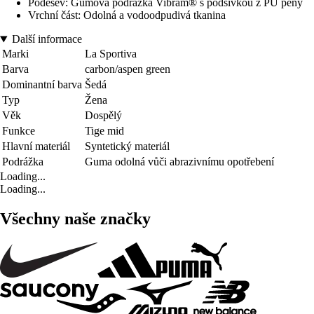
Podešev: Gumová podrážka Vibram® s podšívkou z PU pěny
Vrchní část: Odolná a vodoodpudivá tkanina
Další informace
Marki
La Sportiva
Barva
carbon/aspen green
Dominantní barva
Šedá
Typ
Žena
Věk
Dospělý
Funkce
Tige mid
Hlavní materiál
Syntetický materiál
Podrážka
Guma odolná vůči abrazivnímu opotřebení
Loading...
Loading...
Všechny naše značky