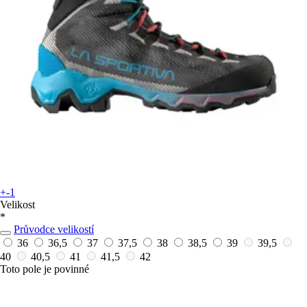
+-1
Velikost
*
Průvodce velikostí
36
36,5
37
37,5
38
38,5
39
39,5
40
40,5
41
41,5
42
Toto pole je povinné