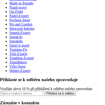
Made in Paradis
Nauti-wave
On-Fight
Padel-Expert
Pecheur-Store
Pet and Garden
Slowood Interior
Smash-Expert
Sneak'In
Sneakids
Sport is good
Training-Fit
Trek-Expert
Triathlon-Expert
TripnBikers
Vélo-Store
Winter-Expert
Přihlaste se k odběru našeho zpravodaje
Využijte slevu 10 % při přihlášení k odběru našeho zpravodaje.
Přihlásit se k odběru
Zůstaňte v kontaktu