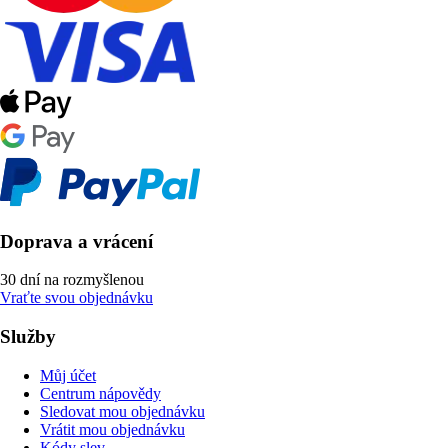
Doprava a vrácení
30 dní na rozmyšlenou
Vraťte svou objednávku
Služby
Můj účet
Centrum nápovědy
Sledovat mou objednávku
Vrátit mou objednávku
Kódy slev