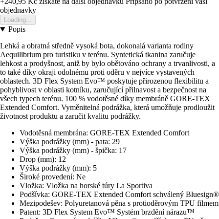
+240,95 Kč
ziskate na dalsi objednavku
Pripsano po potvrzeni vasi
objednavky
Loading...
Popis
Lehká a obratná středně vysoká bota, dokonalá varianta rodiny
Aequilibrium pro turistiku v terénu. Syntetická tkanina zaručuje
lehkost a prodyšnost, aniž by bylo obětováno ochrany a trvanlivosti, a
to také díky okraji odolnému proti oděru v nejvíce vystavených
oblastech. 3D Flex System Evo™ poskytuje přirozenou flexibilitu a
pohyblivost v oblasti kotníku, zaručující přilnavost a bezpečnost na
všech typech terénu. 100 % vodotěsné díky membráně GORE-TEX
Extended Comfort. Vyměnitelná podrážka, která umožňuje prodloužit
životnost produktu a zaručit kvalitu podrážky.
Vodotěsná membrána: GORE-TEX Extended Comfort
Výška podrážky (mm) - pata: 29
Výška podrážky (mm) - špička: 17
Drop (mm): 12
Výška podrážky (mm): 5
Široké provedení: Ne
Vložka: Vložka na horské túry La Sportiva
Podšívka: GORE-TEX Extended Comfort schválený Bluesign®
Mezipodešev: Polyuretanová pěna s protioděrovým TPU filmem
Patent: 3D Flex System Evo™ Systém brzdění nárazu™