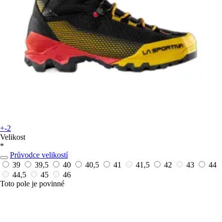
+-2
Velikost
*
Průvodce velikostí
39
39,5
40
40,5
41
41,5
42
43
44
44,5
45
46
Toto pole je povinné