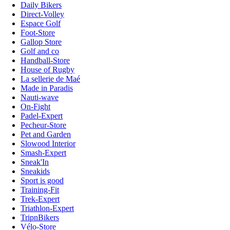
Daily Bikers
Direct-Volley
Espace Golf
Foot-Store
Gallop Store
Golf and co
Handball-Store
House of Rugby
La sellerie de Maé
Made in Paradis
Nauti-wave
On-Fight
Padel-Expert
Pecheur-Store
Pet and Garden
Slowood Interior
Smash-Expert
Sneak'In
Sneakids
Sport is good
Training-Fit
Trek-Expert
Triathlon-Expert
TripnBikers
Vélo-Store