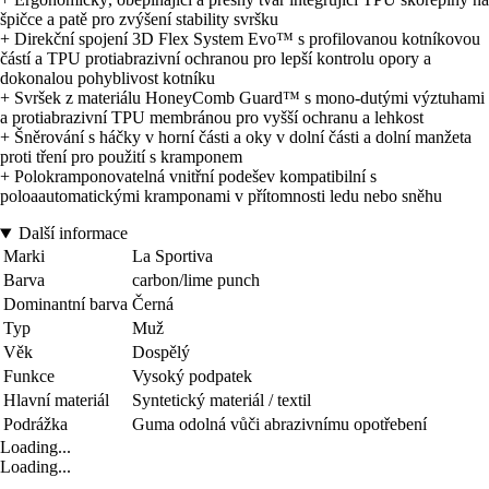
špičce a patě pro zvýšení stability svršku
+ Direkční spojení 3D Flex System Evo™ s profilovanou kotníkovou
částí a TPU protiabrazivní ochranou pro lepší kontrolu opory a
dokonalou pohyblivost kotníku
+ Svršek z materiálu HoneyComb Guard™ s mono-dutými výztuhami
a protiabrazivní TPU membránou pro vyšší ochranu a lehkost
+ Šněrování s háčky v horní části a oky v dolní části a dolní manžeta
proti tření pro použití s kramponem
+ Polokramponovatelná vnitřní podešev kompatibilní s
poloaautomatickými kramponami v přítomnosti ledu nebo sněhu
Další informace
Marki
La Sportiva
Barva
carbon/lime punch
Dominantní barva
Černá
Typ
Muž
Věk
Dospělý
Funkce
Vysoký podpatek
Hlavní materiál
Syntetický materiál / textil
Podrážka
Guma odolná vůči abrazivnímu opotřebení
Loading...
Loading...