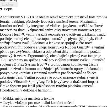
Loading...
Popis
Aequilibrium ST GTX je ideální lehká technická turistická bota pro via
ferrata, trekking, přechody ledovců a smíšené terény. Maximální
komfort nošení díky integrované vložce s jazykem a měkké sněhové
manžetě na límci. Výjimečná chůze díky inovativní konstrukci paty
Double Heell™: velmi výrazná geometrie s dvojitými drážkami vzadu
posiluje brzdný efekt při sestupu a umožňuje plynulejší pohyb, čímž
snižuje únavu svalů. Odolnost a lehkost se spojují v této nové
podešvi/vnitřní podešvi s vnější konstrukcí Rubber Guard™ a vnitřní
pěnou pro zvýšenou lehkost a odpružení díky minimálnímu použití
gumových vrstev. Ergonomický, obepínající a přesný tvar integruje
TPU skořepiny na špičce a patě pro zvýšení stability svršku. Direkční
spojení 3D Flex System Evo™ s profilovanou kotníkovou částí a
protiabrazivní ochranou umožňuje lepší kontrolu opory a dokonalou
pohyblivost kotníku. Ochranná manžeta pro šněrování na špičce
zabraňuje tření. Vnitřní podešev je polokramponovatelná a vnější
podešev Vibram® SpringLug Tech je vybavena drážkami Impact
Brake System pro lepší přizpůsobení tvrdým plochám kamenů.
Horolezectví v dokonalé harmonii.
+ Měkká sněhová manžeta z textilie
+ Jazyk s vložkou pro maximální komfort nošení
+ Ergonomický, obepínající a přesný tvar integrující TPU skořepiny na