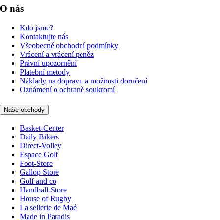
O nás
Kdo jsme?
Kontaktujte nás
Všeobecné obchodní podmínky
Vrácení a vrácení peněz
Právní upozornění
Platební metody
Náklady na dopravu a možnosti doručení
Oznámení o ochraně soukromí
Naše obchody
Basket-Center
Daily Bikers
Direct-Volley
Espace Golf
Foot-Store
Gallop Store
Golf and co
Handball-Store
House of Rugby
La sellerie de Maé
Made in Paradis