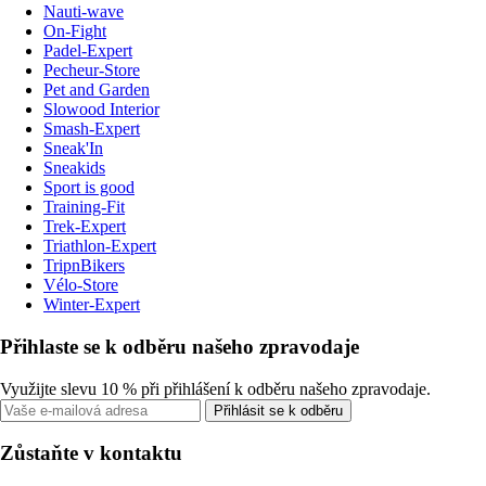
Nauti-wave
On-Fight
Padel-Expert
Pecheur-Store
Pet and Garden
Slowood Interior
Smash-Expert
Sneak'In
Sneakids
Sport is good
Training-Fit
Trek-Expert
Triathlon-Expert
TripnBikers
Vélo-Store
Winter-Expert
Přihlaste se k odběru našeho zpravodaje
Využijte slevu 10 % při přihlášení k odběru našeho zpravodaje.
Přihlásit se k odběru
Zůstaňte v kontaktu