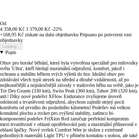
Od
4 358,00 Kč
3 379,00 Kč
-22%
+168,95 Kč
ziskate na dalsi objednavku
Pripsano po potvrzeni vasi
objednavky
Loading...
Popis
Obuv pro horské běhání, která byla vytvořena speciálně pro milovníky
světa 'Ultra', kteří hledají maximální odpružení, komfort, jakož i
ochranu a stabilitu během svých výletů do hor. Ideální obuv pro
zdolávání všech typů stezek na střední a dlouhé vzdálenosti, až po
nejikoničtější a nejnáročnější závody v trailovém běhu na světě, jako je
Tor Des Geants (330 km), Swiss Peak (360 km), Tahoe 200 (320 km),
atd.! Díky nové podešvi XFlow Endurance zvyšujeme úroveň
odolnosti a trvanlivosti odpružení, abychom zajistili stejný pocit
komfortu od prvního do posledního kilometru! Podešev má velkou
kontaktní plochu a rocker pro zvýšení stability, zatímco bi-
komponentní podešev FriXion Red zaručuje perfektní kompromis
mezi trvanlivostí v oblasti opotřebování paty a maximální přilnavostí v
oblasti špičky. Nový svršek Comfort Wire je složen z extrémně
pohodlných materiálů Light TPU v přímém kontaktu s nohou, ale také