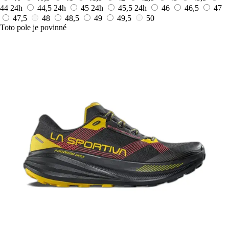
44
24h
44,5
24h
45
24h
45,5
24h
46
46,5
47
47,5
48
48,5
49
49,5
50
Toto pole je povinné