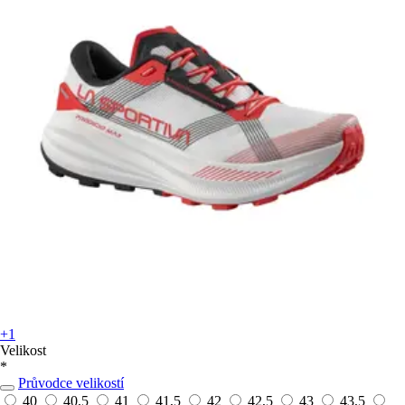
+1
Velikost
*
Průvodce velikostí
40
40,5
41
41,5
42
42,5
43
43,5