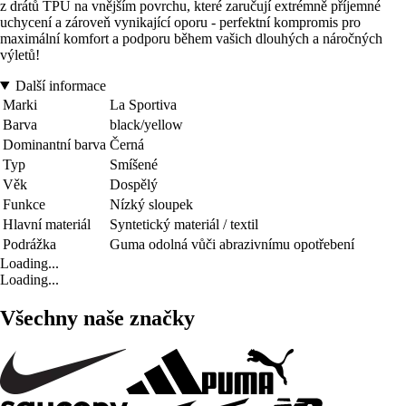
z drátů TPU na vnějším povrchu, které zaručují extrémně příjemné
uchycení a zároveň vynikající oporu - perfektní kompromis pro
maximální komfort a podporu během vašich dlouhých a náročných
výletů!
Další informace
Marki
La Sportiva
Barva
black/yellow
Dominantní barva
Černá
Typ
Smíšené
Věk
Dospělý
Funkce
Nízký sloupek
Hlavní materiál
Syntetický materiál / textil
Podrážka
Guma odolná vůči abrazivnímu opotřebení
Loading...
Loading...
Všechny naše značky