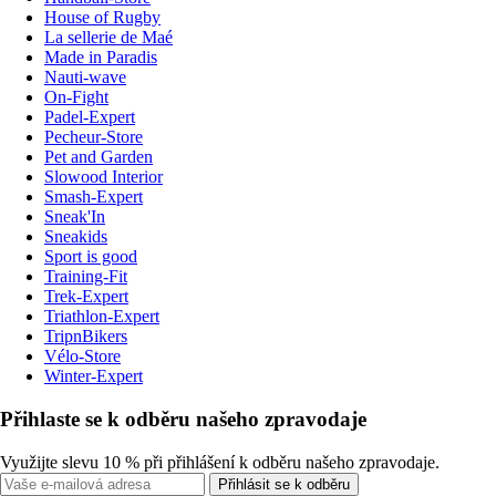
House of Rugby
La sellerie de Maé
Made in Paradis
Nauti-wave
On-Fight
Padel-Expert
Pecheur-Store
Pet and Garden
Slowood Interior
Smash-Expert
Sneak'In
Sneakids
Sport is good
Training-Fit
Trek-Expert
Triathlon-Expert
TripnBikers
Vélo-Store
Winter-Expert
Přihlaste se k odběru našeho zpravodaje
Využijte slevu 10 % při přihlášení k odběru našeho zpravodaje.
Přihlásit se k odběru