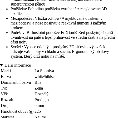
supercitrickou pěnou
Podšívka: Pohodlná podšívka vyrobená z recyklované 3D
textilie
Mezipodešev: Vložka XFlow™ injektovaná dusíkem v
mezipodešvi a noze poskytuje reaktivní tlumení s každým
krokem
Podešev: Bi-hustotní podešev FriXion® Red poskytující další
trvanlivost na patě a lepší přilnavost ve střední části a na přední
části nohy
Svršek: Vysoce odolný a prodyšný 3D síťovinový svršek
udržuje vaše nohy v chladu a suchu. Ergonomický obalový
systém, který drží nohu na místě.
Další informace
Marki
La Sportiva
Barva
white/hibiscus
Dominantní barva
Bílá
Typ
Žena
Věk
Dospělý
Rozsah
Prodigio
Drop
6 mm
Hmotnost obuvi (g)
225
Stabilita
Neutre