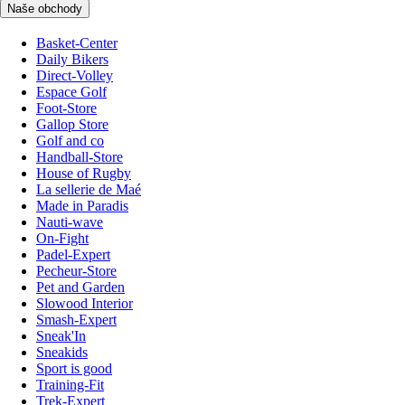
Naše obchody
Basket-Center
Daily Bikers
Direct-Volley
Espace Golf
Foot-Store
Gallop Store
Golf and co
Handball-Store
House of Rugby
La sellerie de Maé
Made in Paradis
Nauti-wave
On-Fight
Padel-Expert
Pecheur-Store
Pet and Garden
Slowood Interior
Smash-Expert
Sneak'In
Sneakids
Sport is good
Training-Fit
Trek-Expert