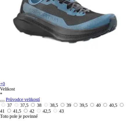
+0
Velikost
*
Průvodce velikostí
37
37,5
38
38,5
39
39,5
40
40,5
41
41,5
42
42,5
43
Toto pole je povinné