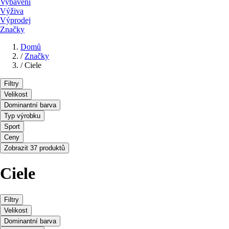
Vybavení
Výživa
Výprodej
Značky
Domů
/
Značky
/
Ciele
Filtry
Velikost
Dominantní barva
Typ výrobku
Sport
Ceny
Zobrazit 37 produktů
Ciele
Filtry
Velikost
Dominantní barva