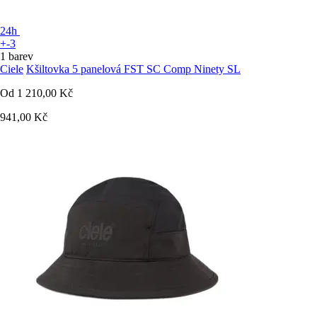
24h
+-3
1 barev
Ciele
Kšiltovka 5 panelová FST SC Comp Ninety SL
Od
1 210,00 Kč
941,00 Kč