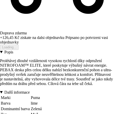
Doprava zdarma
+126,45 Kč
ziskate na dalsi objednavku
Pripsano po potvrzeni vasi
objednavky
Loading...
Popis
Prolétávej dlouhé vzdálenosti vysokou rychlostí díky odpružení
NITROFOAM™ ELITE, které poskytuje výbušný návrat energie.
PEBAX deska přes celou délku nabízí bezkonkurenční pohon a ultra-
prodyšný svršek zaručuje neuvěřitelnou lehkost a komfort. Přilnavost
je nastavitelná, aby vyhovovala délce tvé trasy. Soustřeď se jako nikdy
předtím na dráhu před sebou. Cílová čára na tebe už čeká.
Další informace
Marki
Puma
Barva
lime
Dominantní barva
Zelená