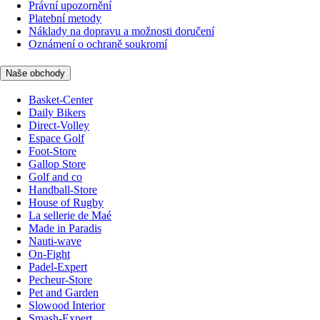
Právní upozornění
Platební metody
Náklady na dopravu a možnosti doručení
Oznámení o ochraně soukromí
Naše obchody
Basket-Center
Daily Bikers
Direct-Volley
Espace Golf
Foot-Store
Gallop Store
Golf and co
Handball-Store
House of Rugby
La sellerie de Maé
Made in Paradis
Nauti-wave
On-Fight
Padel-Expert
Pecheur-Store
Pet and Garden
Slowood Interior
Smash-Expert