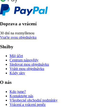
Doprava a vrácení
30 dní na rozmyšlenou
Vraťte svou objednávku
Služby
Můj účet
Centrum nápovědy
Sledovat mou objednávku
Vrátit mou objednávku
Kódy slev
O nás
Kdo jsme?
Kontaktujte nás
Všeobecné obchodní podmínky
Vrácení a vrácení peněz