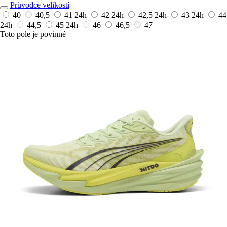
Průvodce velikostí
40
40,5
41
24h
42
24h
42,5
24h
43
24h
44
24h
44,5
45
24h
46
46,5
47
Toto pole je povinné