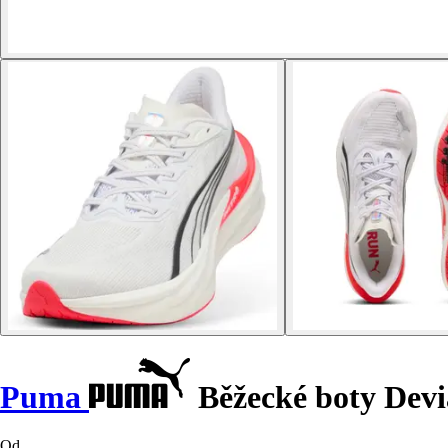
Puma
Běžecké boty Devia
Od