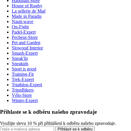
Handball-Store
House of Rugby
La sellerie de Maé
Made in Paradis
Nauti-wave
On-Fight
Padel-Expert
Pecheur-Store
Pet and Garden
Slowood Interior
Smash-Expert
Sneak'In
Sneakids
Sport is good
Training-Fit
Trek-Expert
Triathlon-Expert
TripnBikers
Vélo-Store
Winter-Expert
Přihlaste se k odběru našeho zpravodaje
Využijte slevu 10 % při přihlášení k odběru našeho zpravodaje.
Přihlásit se k odběru