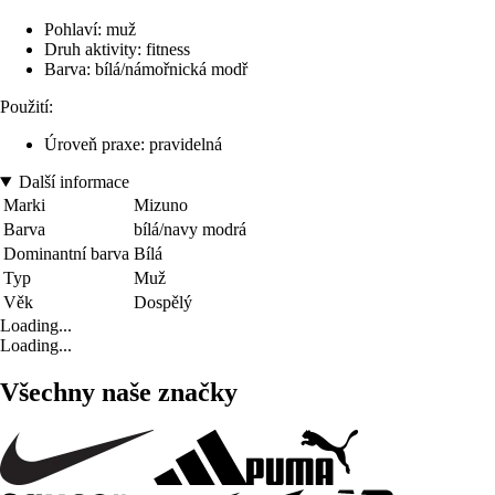
Pohlaví: muž
Druh aktivity: fitness
Barva: bílá/námořnická modř
Použití:
Úroveň praxe: pravidelná
Další informace
Marki
Mizuno
Barva
bílá/navy modrá
Dominantní barva
Bílá
Typ
Muž
Věk
Dospělý
Loading...
Loading...
Všechny naše značky