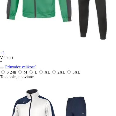
+3
Velikost
*
Průvodce velikostí
S
24h
M
L
XL
2XL
3XL
Toto pole je povinné