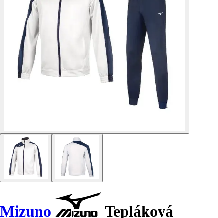
Mizuno
Tepláková