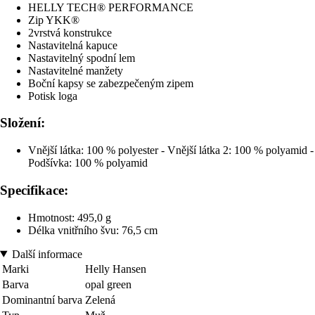
HELLY TECH® PERFORMANCE
Zip YKK®
2vrstvá konstrukce
Nastavitelná kapuce
Nastavitelný spodní lem
Nastavitelné manžety
Boční kapsy se zabezpečeným zipem
Potisk loga
Složení:
Vnější látka: 100 % polyester - Vnější látka 2: 100 % polyamid -
Podšívka: 100 % polyamid
Specifikace:
Hmotnost: 495,0 g
Délka vnitřního švu: 76,5 cm
Další informace
Marki
Helly Hansen
Barva
opal green
Dominantní barva
Zelená