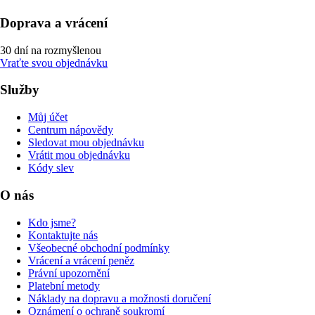
Doprava a vrácení
30 dní na rozmyšlenou
Vraťte svou objednávku
Služby
Můj účet
Centrum nápovědy
Sledovat mou objednávku
Vrátit mou objednávku
Kódy slev
O nás
Kdo jsme?
Kontaktujte nás
Všeobecné obchodní podmínky
Vrácení a vrácení peněz
Právní upozornění
Platební metody
Náklady na dopravu a možnosti doručení
Oznámení o ochraně soukromí