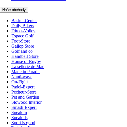
Naše obchody
Basket-Center
Daily Bikers
Direct-Volley
Espace Golf
Foot-Store
Gallop Store
Golf and co
Handball-Store
House of Rugby
La sellerie de Maé
Made in Paradis
Nauti-wave
On-Fight
Padel-Expert
Pecheur-Store
Pet and Garden
Slowood Interior
Smash-Expert
Sneak'In
Sneakids
Sport is good