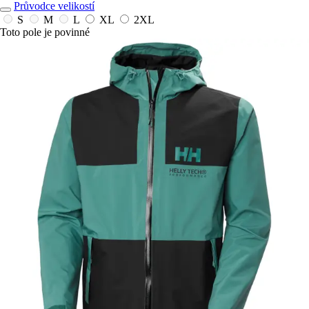
Průvodce velikostí
S
M
L
XL
2XL
Toto pole je povinné