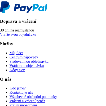
Doprava a vrácení
30 dní na rozmyšlenou
Vraťte svou objednávku
Služby
Můj účet
Centrum nápovědy
Sledovat mou objednávku
Vrátit mou objednávku
Kódy slev
O nás
Kdo jsme?
Kontaktujte nás
Všeobecné obchodní podmínky
Vrácení a vrácení peněz
Právní upozornění