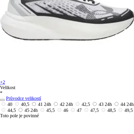
+2
Velikost
*
Průvodce velikostí
40
40,5
41
24h
42
24h
42,5
43
24h
44
24h
44,5
45
24h
45,5
46
47
47,5
48,5
49,5
Toto pole je povinné