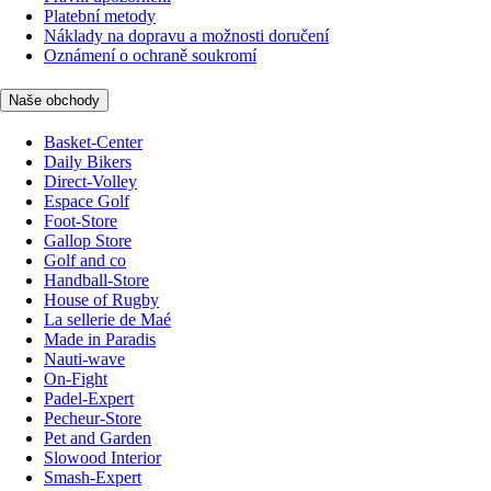
Platební metody
Náklady na dopravu a možnosti doručení
Oznámení o ochraně soukromí
Naše obchody
Basket-Center
Daily Bikers
Direct-Volley
Espace Golf
Foot-Store
Gallop Store
Golf and co
Handball-Store
House of Rugby
La sellerie de Maé
Made in Paradis
Nauti-wave
On-Fight
Padel-Expert
Pecheur-Store
Pet and Garden
Slowood Interior
Smash-Expert