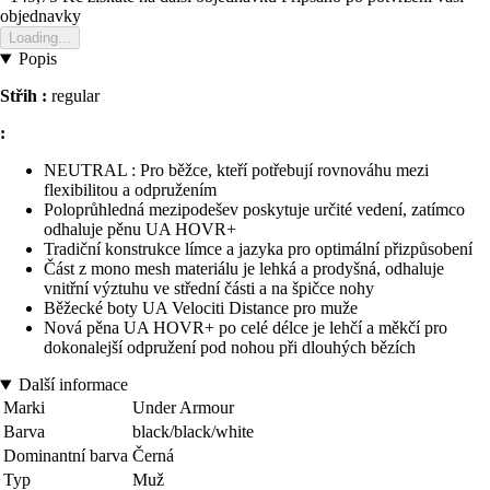
objednavky
Loading...
Popis
Střih :
regular
:
NEUTRAL : Pro běžce, kteří potřebují rovnováhu mezi
flexibilitou a odpružením
Poloprůhledná mezipodešev poskytuje určité vedení, zatímco
odhaluje pěnu UA HOVR+
Tradiční konstrukce límce a jazyka pro optimální přizpůsobení
Část z mono mesh materiálu je lehká a prodyšná, odhaluje
vnitřní výztuhu ve střední části a na špičce nohy
Běžecké boty UA Velociti Distance pro muže
Nová pěna UA HOVR+ po celé délce je lehčí a měkčí pro
dokonalejší odpružení pod nohou při dlouhých bězích
Další informace
Marki
Under Armour
Barva
black/black/white
Dominantní barva
Černá
Typ
Muž