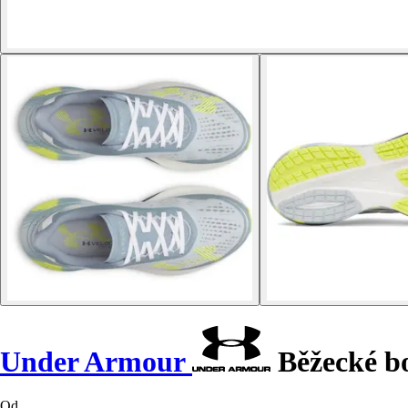
Under Armour
Běžecké bo
Od