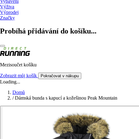
Vybavení
Výživa
Výprodej
Značky
Probíhá přidávání do košíku...
Mezisoučet košíku
Zobrazit můj košík
Pokračovat v nákupu
Loading...
Domů
/
Dámská bunda s kapucí a kožešinou Peak Mountain