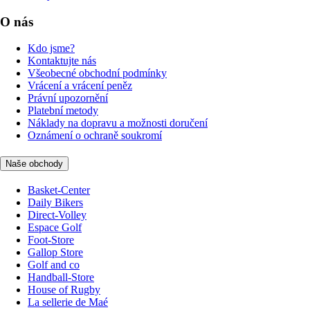
O nás
Kdo jsme?
Kontaktujte nás
Všeobecné obchodní podmínky
Vrácení a vrácení peněz
Právní upozornění
Platební metody
Náklady na dopravu a možnosti doručení
Oznámení o ochraně soukromí
Naše obchody
Basket-Center
Daily Bikers
Direct-Volley
Espace Golf
Foot-Store
Gallop Store
Golf and co
Handball-Store
House of Rugby
La sellerie de Maé