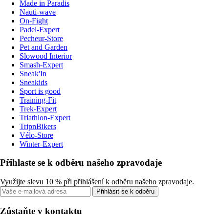
Made in Paradis
Nauti-wave
On-Fight
Padel-Expert
Pecheur-Store
Pet and Garden
Slowood Interior
Smash-Expert
Sneak'In
Sneakids
Sport is good
Training-Fit
Trek-Expert
Triathlon-Expert
TripnBikers
Vélo-Store
Winter-Expert
Přihlaste se k odběru našeho zpravodaje
Využijte slevu 10 % při přihlášení k odběru našeho zpravodaje.
Přihlásit se k odběru
Zůstaňte v kontaktu