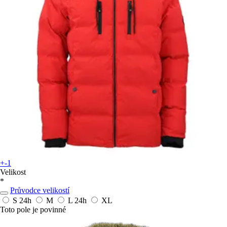
+-1
Velikost
*
Průvodce velikostí
S
24h
M
L
24h
XL
Toto pole je povinné