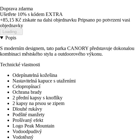
Doprava zdarma
Ušetřete 10%
s kódem
EXTRA
+85,15 Kč
ziskate na dalsi objednavku
Pripsano po potvrzeni vasi
objednavky
Loading...
Popis
S moderním designem, tato parka CANORY představuje dokonalou
kombinaci městského stylu a outdoorového výkonu.
Technické vlastnosti
Odepínatelná kožešina
Nastavitelná kapuce s utaženími
Celopropínací
Ochrana brady
2 přední kapsy s knoflíky
2 kapsy na prsou se zipem
Dlouhé rukávy
Podšité manžety
Prošívaný efekt
Logo Peak Mountain
Vodoodpudivý
Vodotěsný