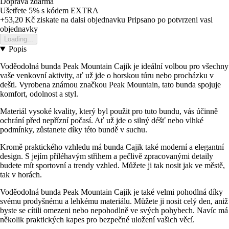
Doprava zdarma
Ušetřete 5%
s kódem
EXTRA
+53,20 Kč
ziskate na dalsi objednavku
Pripsano po potvrzeni vasi
objednavky
Loading...
Popis
Voděodolná bunda Peak Mountain Cajik je ideální volbou pro všechny
vaše venkovní aktivity, ať už jde o horskou túru nebo procházku v
dešti. Vyrobena známou značkou Peak Mountain, tato bunda spojuje
komfort, odolnost a styl.
Materiál vysoké kvality, který byl použit pro tuto bundu, vás účinně
ochrání před nepřízní počasí. Ať už jde o silný déšť nebo vlhké
podmínky, zůstanete díky této bundě v suchu.
Kromě praktického vzhledu má bunda Cajik také moderní a elegantní
design. S jejím přiléhavým střihem a pečlivě zpracovanými detaily
budete mít sportovní a trendy vzhled. Můžete ji tak nosit jak ve městě,
tak v horách.
Voděodolná bunda Peak Mountain Cajik je také velmi pohodlná díky
svému prodyšnému a lehkému materiálu. Můžete ji nosit celý den, aniž
byste se cítili omezeni nebo nepohodlně ve svých pohybech. Navíc má
několik praktických kapes pro bezpečné uložení vašich věcí.