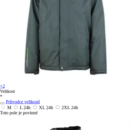
+2
Velikost
*
Průvodce velikostí
M
L
24h
XL
24h
2XL
24h
Toto pole je povinné