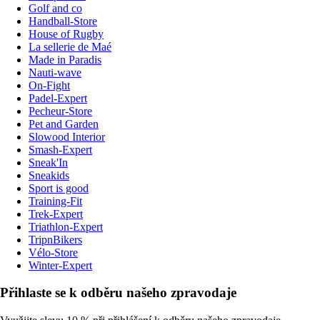
Golf and co
Handball-Store
House of Rugby
La sellerie de Maé
Made in Paradis
Nauti-wave
On-Fight
Padel-Expert
Pecheur-Store
Pet and Garden
Slowood Interior
Smash-Expert
Sneak'In
Sneakids
Sport is good
Training-Fit
Trek-Expert
Triathlon-Expert
TripnBikers
Vélo-Store
Winter-Expert
Přihlaste se k odběru našeho zpravodaje