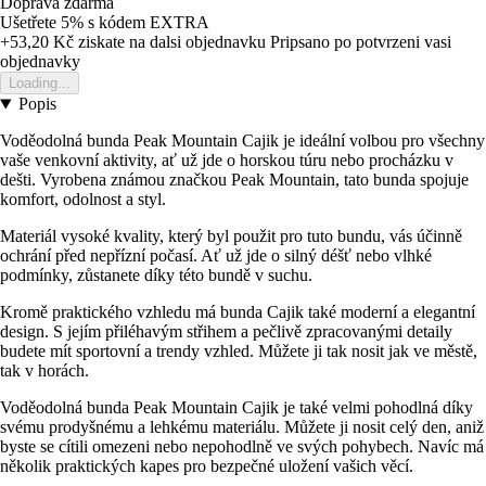
Doprava zdarma
Ušetřete 5%
s kódem
EXTRA
+53,20 Kč
ziskate na dalsi objednavku
Pripsano po potvrzeni vasi
objednavky
Loading...
Popis
Voděodolná bunda Peak Mountain Cajik je ideální volbou pro všechny
vaše venkovní aktivity, ať už jde o horskou túru nebo procházku v
dešti. Vyrobena známou značkou Peak Mountain, tato bunda spojuje
komfort, odolnost a styl.
Materiál vysoké kvality, který byl použit pro tuto bundu, vás účinně
ochrání před nepřízní počasí. Ať už jde o silný déšť nebo vlhké
podmínky, zůstanete díky této bundě v suchu.
Kromě praktického vzhledu má bunda Cajik také moderní a elegantní
design. S jejím přiléhavým střihem a pečlivě zpracovanými detaily
budete mít sportovní a trendy vzhled. Můžete ji tak nosit jak ve městě,
tak v horách.
Voděodolná bunda Peak Mountain Cajik je také velmi pohodlná díky
svému prodyšnému a lehkému materiálu. Můžete ji nosit celý den, aniž
byste se cítili omezeni nebo nepohodlně ve svých pohybech. Navíc má
několik praktických kapes pro bezpečné uložení vašich věcí.