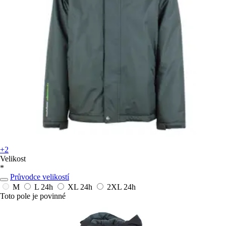
+2
Velikost
*
Průvodce velikostí
M
L
24h
XL
24h
2XL
24h
Toto pole je povinné