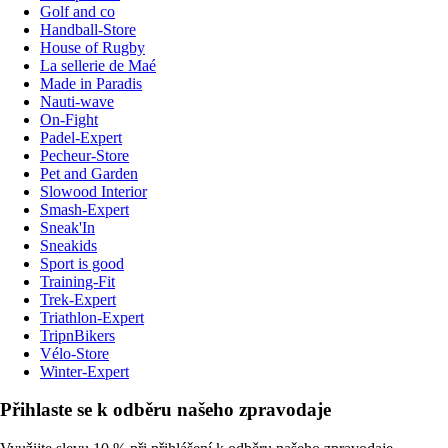
Golf and co
Handball-Store
House of Rugby
La sellerie de Maé
Made in Paradis
Nauti-wave
On-Fight
Padel-Expert
Pecheur-Store
Pet and Garden
Slowood Interior
Smash-Expert
Sneak'In
Sneakids
Sport is good
Training-Fit
Trek-Expert
Triathlon-Expert
TripnBikers
Vélo-Store
Winter-Expert
Přihlaste se k odběru našeho zpravodaje