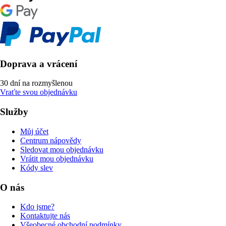
Doprava a vrácení
30 dní na rozmyšlenou
Vraťte svou objednávku
Služby
Můj účet
Centrum nápovědy
Sledovat mou objednávku
Vrátit mou objednávku
Kódy slev
O nás
Kdo jsme?
Kontaktujte nás
Všeobecné obchodní podmínky