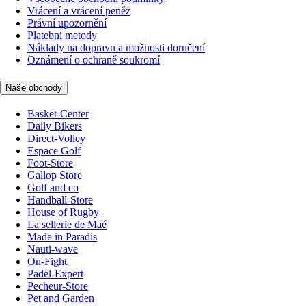
Vrácení a vrácení peněz
Právní upozornění
Platební metody
Náklady na dopravu a možnosti doručení
Oznámení o ochraně soukromí
Naše obchody
Basket-Center
Daily Bikers
Direct-Volley
Espace Golf
Foot-Store
Gallop Store
Golf and co
Handball-Store
House of Rugby
La sellerie de Maé
Made in Paradis
Nauti-wave
On-Fight
Padel-Expert
Pecheur-Store
Pet and Garden