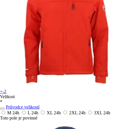
+-2
Velikost
*
Průvodce velikostí
M
24h
L
24h
XL
24h
2XL
24h
3XL
24h
Toto pole je povinné