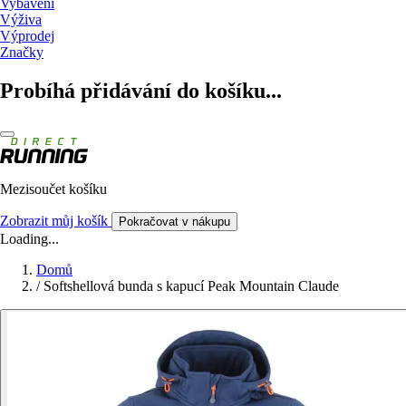
Vybavení
Výživa
Výprodej
Značky
Probíhá přidávání do košíku...
Mezisoučet košíku
Zobrazit můj košík
Pokračovat v nákupu
Loading...
Domů
/
Softshellová bunda s kapucí Peak Mountain Claude