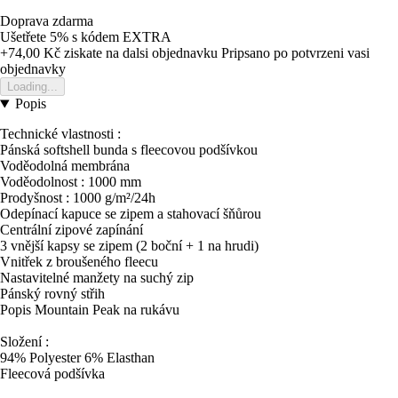
Doprava zdarma
Ušetřete 5%
s kódem
EXTRA
+74,00 Kč
ziskate na dalsi objednavku
Pripsano po potvrzeni vasi
objednavky
Loading...
Popis
Technické vlastnosti :
Pánská softshell bunda s fleecovou podšívkou
Voděodolná membrána
Voděodolnost : 1000 mm
Prodyšnost : 1000 g/m²/24h
Odepínací kapuce se zipem a stahovací šňůrou
Centrální zipové zapínání
3 vnější kapsy se zipem (2 boční + 1 na hrudi)
Vnitřek z broušeného fleecu
Nastavitelné manžety na suchý zip
Pánský rovný střih
Popis Mountain Peak na rukávu
Složení :
94% Polyester 6% Elasthan
Fleecová podšívka