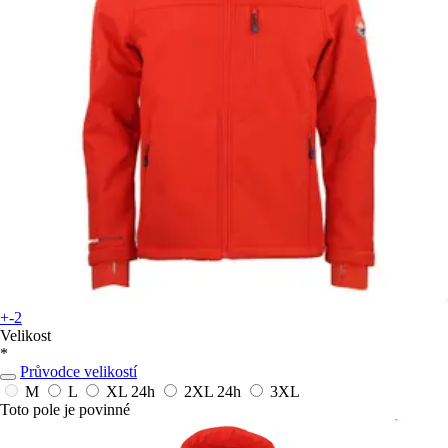
+-2
Velikost
*
Průvodce velikostí
M
L
XL
24h
2XL
24h
3XL
Toto pole je povinné