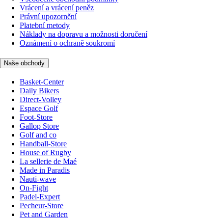
Vrácení a vrácení peněz
Právní upozornění
Platební metody
Náklady na dopravu a možnosti doručení
Oznámení o ochraně soukromí
Naše obchody
Basket-Center
Daily Bikers
Direct-Volley
Espace Golf
Foot-Store
Gallop Store
Golf and co
Handball-Store
House of Rugby
La sellerie de Maé
Made in Paradis
Nauti-wave
On-Fight
Padel-Expert
Pecheur-Store
Pet and Garden