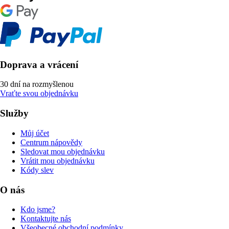
Doprava a vrácení
30 dní na rozmyšlenou
Vraťte svou objednávku
Služby
Můj účet
Centrum nápovědy
Sledovat mou objednávku
Vrátit mou objednávku
Kódy slev
O nás
Kdo jsme?
Kontaktujte nás
Všeobecné obchodní podmínky