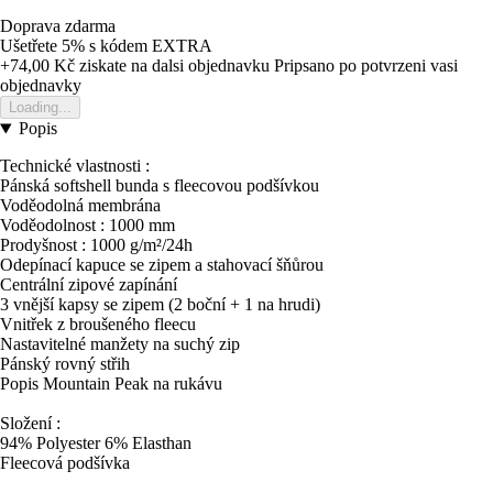
Doprava zdarma
Ušetřete 5%
s kódem
EXTRA
+74,00 Kč
ziskate na dalsi objednavku
Pripsano po potvrzeni vasi
objednavky
Loading...
Popis
Technické vlastnosti :
Pánská softshell bunda s fleecovou podšívkou
Voděodolná membrána
Voděodolnost : 1000 mm
Prodyšnost : 1000 g/m²/24h
Odepínací kapuce se zipem a stahovací šňůrou
Centrální zipové zapínání
3 vnější kapsy se zipem (2 boční + 1 na hrudi)
Vnitřek z broušeného fleecu
Nastavitelné manžety na suchý zip
Pánský rovný střih
Popis Mountain Peak na rukávu
Složení :
94% Polyester 6% Elasthan
Fleecová podšívka