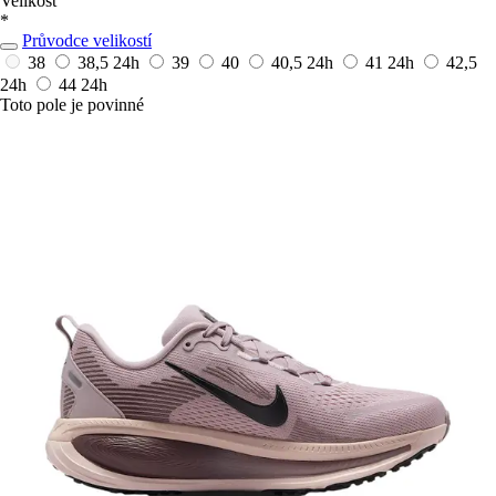
Velikost
*
Průvodce velikostí
38
38,5
24h
39
40
40,5
24h
41
24h
42,5
24h
44
24h
Toto pole je povinné