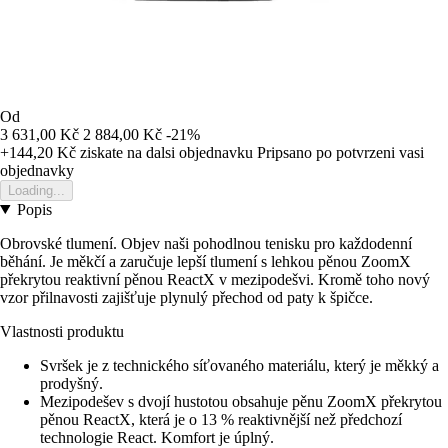
Od
3 631,00 Kč
2 884,00 Kč
-21%
+144,20 Kč
ziskate na dalsi objednavku
Pripsano po potvrzeni vasi
objednavky
Loading...
Popis
Obrovské tlumení. Objev naši pohodlnou tenisku pro každodenní
běhání. Je měkčí a zaručuje lepší tlumení s lehkou pěnou ZoomX
překrytou reaktivní pěnou ReactX v mezipodešvi. Kromě toho nový
vzor přilnavosti zajišťuje plynulý přechod od paty k špičce.
Vlastnosti produktu
Svršek je z technického síťovaného materiálu, který je měkký a
prodyšný.
Mezipodešev s dvojí hustotou obsahuje pěnu ZoomX překrytou
pěnou ReactX, která je o 13 % reaktivnější než předchozí
technologie React. Komfort je úplný.