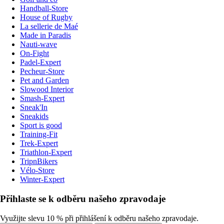
Handball-Store
House of Rugby
La sellerie de Maé
Made in Paradis
Nauti-wave
On-Fight
Padel-Expert
Pecheur-Store
Pet and Garden
Slowood Interior
Smash-Expert
Sneak'In
Sneakids
Sport is good
Training-Fit
Trek-Expert
Triathlon-Expert
TripnBikers
Vélo-Store
Winter-Expert
Přihlaste se k odběru našeho zpravodaje
Využijte slevu 10 % při přihlášení k odběru našeho zpravodaje.