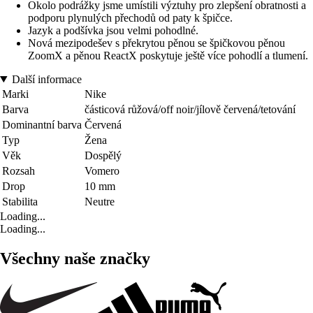
Okolo podrážky jsme umístili výztuhy pro zlepšení obratnosti a
podporu plynulých přechodů od paty k špičce.
Jazyk a podšívka jsou velmi pohodlné.
Nová mezipodešev s překrytou pěnou se špičkovou pěnou
ZoomX a pěnou ReactX poskytuje ještě více pohodlí a tlumení.
Další informace
Marki
Nike
Barva
částicová růžová/off noir/jílově červená/tetování
Dominantní barva
Červená
Typ
Žena
Věk
Dospělý
Rozsah
Vomero
Drop
10 mm
Stabilita
Neutre
Loading...
Loading...
Všechny naše značky