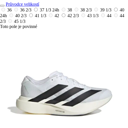
Průvodce velikostí
36
36 2/3
37 1/3
24h
38
38 2/3
39 1/3
40
24h
40 2/3
41 1/3
42
42 2/3
43 1/3
44
44
2/3
45 1/3
Toto pole je povinné