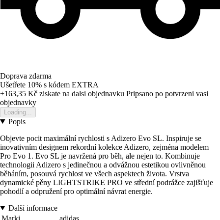
Doprava zdarma
Ušetřete 10%
s kódem
EXTRA
+163,35 Kč
ziskate na dalsi objednavku
Pripsano po potvrzeni vasi
objednavky
Loading...
Popis
Objevte pocit maximální rychlosti s Adizero Evo SL. Inspiruje se
inovativním designem rekordní kolekce Adizero, zejména modelem
Pro Evo 1. Evo SL je navržená pro běh, ale nejen to. Kombinuje
technologii Adizero s jedinečnou a odvážnou estetikou ovlivněnou
běháním, posouvá rychlost ve všech aspektech života. Vrstva
dynamické pěny LIGHTSTRIKE PRO ve střední podrážce zajišťuje
pohodlí a odpružení pro optimální návrat energie.
Další informace
Marki
adidas