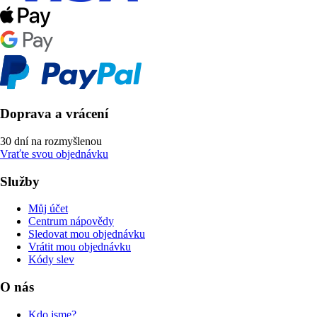
Doprava a vrácení
30 dní na rozmyšlenou
Vraťte svou objednávku
Služby
Můj účet
Centrum nápovědy
Sledovat mou objednávku
Vrátit mou objednávku
Kódy slev
O nás
Kdo jsme?