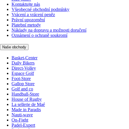
Kontaktujte nás
Všeobecné obchodní podmínky
Vrácení a vrácení peněz
Právní upozornění
Platební metody
Náklady na dopravu a možnosti doručení
Oznámení o ochraně soukromí
Naše obchody
Basket-Center
Daily Bikers
Direct-Volley
Espace Golf
Foot-Store
Gallop Store
Golf and co
Handball-Store
House of Rugby
La sellerie de Maé
Made in Paradis
Nauti-wave
On-Fight
Padel-Expert