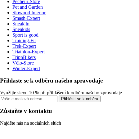
Pecheur-Store
Pet and Garden
Slowood Interior
Smash-Expert
Sneak'In
Sneakids
Sport is good
Training-Fit
Trek-Expert
Triathlon-Expert
TripnBikers
Vélo-Store
Winter-Expert
Přihlaste se k odběru našeho zpravodaje
Využijte slevu 10 % při přihlášení k odběru našeho zpravodaje.
Přihlásit se k odběru
Zůstaňte v kontaktu
Najděte nás na sociálních sítích