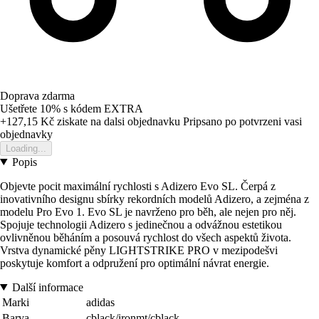
Doprava zdarma
Ušetřete 10%
s kódem
EXTRA
+127,15 Kč
ziskate na dalsi objednavku
Pripsano po potvrzeni vasi
objednavky
Loading...
Popis
Objevte pocit maximální rychlosti s Adizero Evo SL. Čerpá z
inovativního designu sbírky rekordních modelů Adizero, a zejména z
modelu Pro Evo 1. Evo SL je navrženo pro běh, ale nejen pro něj.
Spojuje technologii Adizero s jedinečnou a odvážnou estetikou
ovlivněnou běháním a posouvá rychlost do všech aspektů života.
Vrstva dynamické pěny LIGHTSTRIKE PRO v mezipodešvi
poskytuje komfort a odpružení pro optimální návrat energie.
Další informace
Marki
adidas
Barva
cblack/ironmt/cblack