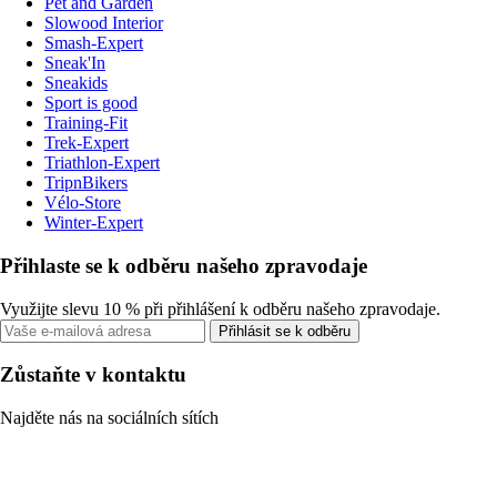
Pet and Garden
Slowood Interior
Smash-Expert
Sneak'In
Sneakids
Sport is good
Training-Fit
Trek-Expert
Triathlon-Expert
TripnBikers
Vélo-Store
Winter-Expert
Přihlaste se k odběru našeho zpravodaje
Využijte slevu 10 % při přihlášení k odběru našeho zpravodaje.
Přihlásit se k odběru
Zůstaňte v kontaktu
Najděte nás na sociálních sítích