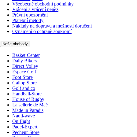
Všeobecné obchodní podmínky
Vrácení a vrácení peněz
Právní upozornění
Platební metody
Náklady na dopravu a možnosti doručení
Oznámení o ochraně soukromí
Naše obchody
Basket-Center
Daily Bikers
Direct-Volley
Espace Golf
Foot-Store
Gallop Store
Golf and co
Handball-Store
House of Rugby
La sellerie de Maé
Made in Paradis
Nauti-wave
On-Fight
Padel-Expert
Pecheur-Store