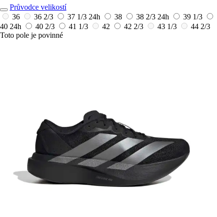
Průvodce velikostí
36
36 2/3
37 1/3
24h
38
38 2/3
24h
39 1/3
40
24h
40 2/3
41 1/3
42
42 2/3
43 1/3
44 2/3
Toto pole je povinné