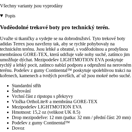
Všechny varianty jsou vyprodány
Popis
Voděodolné trekové boty pro technický terén.
Uvažte si tkaničky a vydejte se na dobrodružství. Tyto trekové boty
adidas Terrex jsou navrženy tak, aby se rychle pohybovaly na
technickém terénu. Jsou lehké a obratné, s voděodolnou a prodyšnou
membránou GORE-TEX, která udržuje vaše nohy suché, zatímco jim
umožňuje dýchat. Mezipodešev LIGHTMOTION EVA poskytuje
rychlý a lehký pocit, zatímco nabízí podporu a odpružení na nerovném
terénu. Podešev z gumy Continental™ poskytuje spolehlivou trakci na
kořenech, kamenech a tvrdých površích, ať už jsou mokré nebo suché.
Standardní střih
Šněrování
Vrchní část z ripstopu s překryvy
Vložka OrthoLite® a membrána GORE-TEX
Mezipodešev LIGHTMOTION EVA
Hmotnost: 15,2 oz (velikost UK 8.5)
Drop mezipodešve: 12 mm (patka: 32 mm / přední část: 20 mm)
Podešev z gumy Continental™
Dovoz