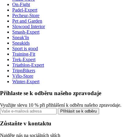
On-Fight
Padel-Expert
Pecheur-Store
Pet and Garden
Slowood Interior
Smash-Expert
Sneak'In
Sneakids
Sport is good
Training-Fit
Trek-Expert
Triathlon-Expert
TripnBikers
Vélo-Store
Winter-Expert
Přihlaste se k odběru našeho zpravodaje
Využijte slevu 10 % při přihlášení k odběru našeho zpravodaje.
Přihlásit se k odběru
Zůstaňte v kontaktu
Najděte nás na sociálních sítích