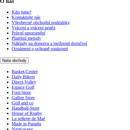
O nás
Kdo jsme?
Kontaktujte nás
Všeobecné obchodní podmínky
Vrácení a vrácení peněz
Právní upozornění
Platební metody
Náklady na dopravu a možnosti doručení
Oznámení o ochraně soukromí
Naše obchody
Basket-Center
Daily Bikers
Direct-Volley
Espace Golf
Foot-Store
Gallop Store
Golf and co
Handball-Store
House of Rugby
La sellerie de Maé
Made in Paradis
Nauti-wave