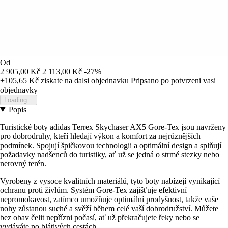
Od
2 905,00 Kč
2 113,00 Kč
-27%
+105,65 Kč
ziskate na dalsi objednavku
Pripsano po potvrzeni vasi
objednavky
Loading...
Popis
Turistické boty adidas Terrex Skychaser AX5 Gore-Tex jsou navrženy
pro dobrodruhy, kteří hledají výkon a komfort za nejrůznějších
podmínek. Spojují špičkovou technologii a optimální design a splňují
požadavky nadšenců do turistiky, ať už se jedná o strmé stezky nebo
nerovný terén.
Vyrobeny z vysoce kvalitních materiálů, tyto boty nabízejí vynikající
ochranu proti živlům. Systém Gore-Tex zajišťuje efektivní
nepromokavost, zatímco umožňuje optimální prodyšnost, takže vaše
nohy zůstanou suché a svěží během celé vaší dobrodružství. Můžete
bez obav čelit nepřízni počasí, ať už překračujete řeky nebo se
vydáváte po blátivých cestách.