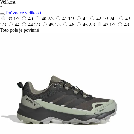
Velikost
*
Průvodce velikostí
39 1/3
40
40 2/3
41 1/3
42
42 2/3
24h
43
1/3
44
44 2/3
45 1/3
46
46 2/3
47 1/3
48
Toto pole je povinné