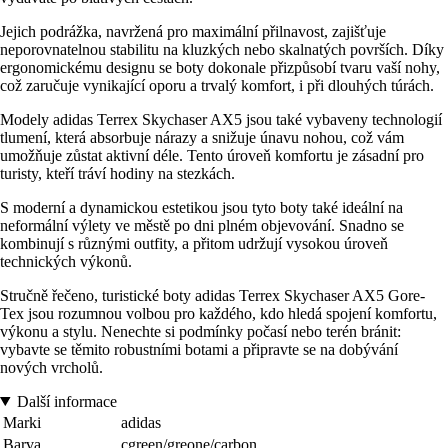
Jejich podrážka, navržená pro maximální přilnavost, zajišťuje
neporovnatelnou stabilitu na kluzkých nebo skalnatých površích. Díky
ergonomickému designu se boty dokonale přizpůsobí tvaru vaší nohy,
což zaručuje vynikající oporu a trvalý komfort, i při dlouhých túrách.
Modely adidas Terrex Skychaser AX5 jsou také vybaveny technologií
tlumení, která absorbuje nárazy a snižuje únavu nohou, což vám
umožňuje zůstat aktivní déle. Tento úroveň komfortu je zásadní pro
turisty, kteří tráví hodiny na stezkách.
S moderní a dynamickou estetikou jsou tyto boty také ideální na
neformální výlety ve městě po dni plném objevování. Snadno se
kombinují s různými outfity, a přitom udržují vysokou úroveň
technických výkonů.
Stručně řečeno, turistické boty adidas Terrex Skychaser AX5 Gore-
Tex jsou rozumnou volbou pro každého, kdo hledá spojení komfortu,
výkonu a stylu. Nenechte si podmínky počasí nebo terén bránit:
vybavte se těmito robustními botami a připravte se na dobývání
nových vrcholů.
Další informace
Marki
adidas
Barva
cgreen/greone/carbon