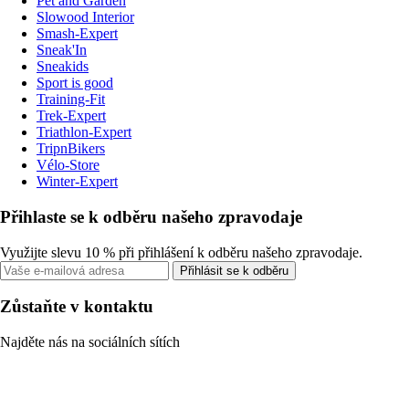
Pet and Garden
Slowood Interior
Smash-Expert
Sneak'In
Sneakids
Sport is good
Training-Fit
Trek-Expert
Triathlon-Expert
TripnBikers
Vélo-Store
Winter-Expert
Přihlaste se k odběru našeho zpravodaje
Využijte slevu 10 % při přihlášení k odběru našeho zpravodaje.
Přihlásit se k odběru
Zůstaňte v kontaktu
Najděte nás na sociálních sítích