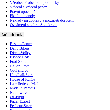
Všeobecné obchodní podmínky
Vrácení a vrácení peněz
Právní upozornění
Platební metody
Náklady na dopravu a možnosti doručení
Oznámení o ochraně soukromí
Naše obchody
Basket-Center
Daily Bikers
Direct-Volley
Espace Golf
Foot-Store
Gallop Store
Golf and co
Handball-Store
House of Rugby
La sellerie de Maé
Made in Paradis
Nauti-wave
On-Fight
Padel-Expert
Pecheur-Store