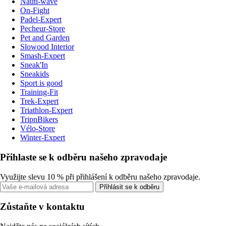
Nauti-wave
On-Fight
Padel-Expert
Pecheur-Store
Pet and Garden
Slowood Interior
Smash-Expert
Sneak'In
Sneakids
Sport is good
Training-Fit
Trek-Expert
Triathlon-Expert
TripnBikers
Vélo-Store
Winter-Expert
Přihlaste se k odběru našeho zpravodaje
Využijte slevu 10 % při přihlášení k odběru našeho zpravodaje.
Přihlásit se k odběru
Zůstaňte v kontaktu