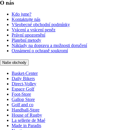
O nás
Kdo jsme?
Kontaktujte nás
Všeobecné obchodní podmínky
Vrácení a vrácení peněz
Právní upozornění
Platební metody
Náklady na dopravu a možnosti doručení
Oznámení o ochraně soukromí
Naše obchody
Basket-Center
Daily Bikers
Direct-Volley
Espace Golf
Foot-Store
Gallop Store
Golf and co
Handball-Store
House of Rugby
La sellerie de Maé
Made in Paradis