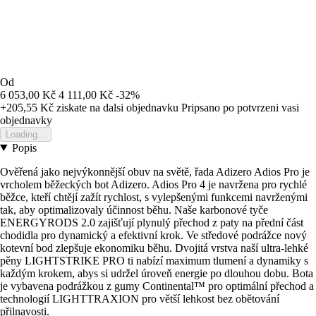
Od
6 053,00 Kč
4 111,00 Kč
-32%
+205,55 Kč
ziskate na dalsi objednavku
Pripsano po potvrzeni vasi
objednavky
Loading...
Popis
Ověřená jako nejvýkonnější obuv na světě, řada Adizero Adios Pro je
vrcholem běžeckých bot Adizero. Adios Pro 4 je navržena pro rychlé
běžce, kteří chtějí zažít rychlost, s vylepšenými funkcemi navrženými
tak, aby optimalizovaly účinnost běhu. Naše karbonové tyče
ENERGYRODS 2.0 zajišťují plynulý přechod z paty na přední část
chodidla pro dynamický a efektivní krok. Ve středové podrážce nový
kotevní bod zlepšuje ekonomiku běhu. Dvojitá vrstva naší ultra-lehké
pěny LIGHTSTRIKE PRO ti nabízí maximum tlumení a dynamiky s
každým krokem, abys si udržel úroveň energie po dlouhou dobu. Bota
je vybavena podrážkou z gumy Continental™ pro optimální přechod a
technologií LIGHTTRAXION pro větší lehkost bez obětování
přilnavosti.