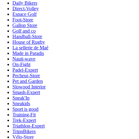
Daily Bikers
Direct-Volley
Espace Golf
Foot-Store
Gallop Store
Golf and co
Handball-Store
House of Rugby
La sellerie de Maé
Made in Paradis
Nauti-wave
On-Fight
Padel-Expert
Pecheur-Store
Pet and Garden
Slowood Interior
Smash-Expert
Sneak'In
Sneakids
Sport is good
Training-Fit
Trek-Expert
Triathlon-Expert
TripnBikers
Vélo-Store