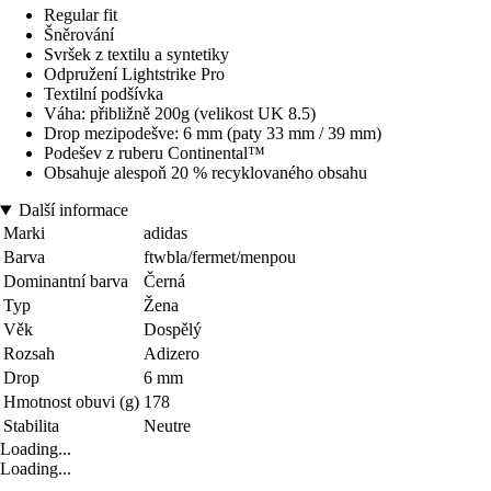
Regular fit
Šněrování
Svršek z textilu a syntetiky
Odpružení Lightstrike Pro
Textilní podšívka
Váha: přibližně 200g (velikost UK 8.5)
Drop mezipodešve: 6 mm (paty 33 mm / 39 mm)
Podešev z ruberu Continental™
Obsahuje alespoň 20 % recyklovaného obsahu
Další informace
Marki
adidas
Barva
ftwbla/fermet/menpou
Dominantní barva
Černá
Typ
Žena
Věk
Dospělý
Rozsah
Adizero
Drop
6 mm
Hmotnost obuvi (g)
178
Stabilita
Neutre
Loading...
Loading...