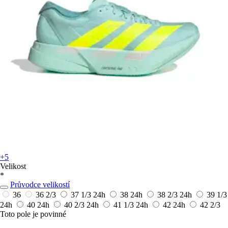
+5
Velikost
*
Průvodce velikostí
36
36 2/3
37 1/3
24h
38
24h
38 2/3
24h
39 1/3
24h
40
24h
40 2/3
24h
41 1/3
24h
42
24h
42 2/3
Toto pole je povinné