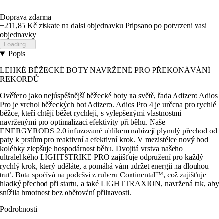
Doprava zdarma
+211,85 Kč
ziskate na dalsi objednavku
Pripsano po potvrzeni vasi
objednavky
Loading...
Popis
LEHKÉ BĚŽECKÉ BOTY NAVRŽENÉ PRO PŘEKONÁVÁNÍ
REKORDŮ
Ověřeno jako nejúspěšnější běžecké boty na světě, řada Adizero Adios
Pro je vrchol běžeckých bot Adizero. Adios Pro 4 je určena pro rychlé
běžce, kteří chtějí běžet rychleji, s vylepšenými vlastnostmi
navrženými pro optimalizaci efektivity při běhu. Naše
ENERGYRODS 2.0 infuzované uhlíkem nabízejí plynulý přechod od
paty k prstům pro reaktivní a efektivní krok. V mezistélce nový bod
kolébky zlepšuje hospodárnost běhu. Dvojitá vrstva našeho
ultralehkého LIGHTSTRIKE PRO zajišťuje odpružení pro každý
rychlý krok, který uděláte, a pomáhá vám udržet energii na dlouhou
trať. Bota spočívá na podešvi z ruberu Continental™, což zajišťuje
hladký přechod při startu, a také LIGHTTRAXION, navržená tak, aby
snížila hmotnost bez obětování přilnavosti.
Podrobnosti