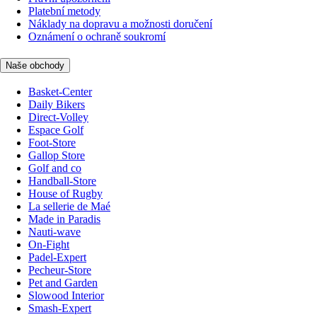
Platební metody
Náklady na dopravu a možnosti doručení
Oznámení o ochraně soukromí
Naše obchody
Basket-Center
Daily Bikers
Direct-Volley
Espace Golf
Foot-Store
Gallop Store
Golf and co
Handball-Store
House of Rugby
La sellerie de Maé
Made in Paradis
Nauti-wave
On-Fight
Padel-Expert
Pecheur-Store
Pet and Garden
Slowood Interior
Smash-Expert