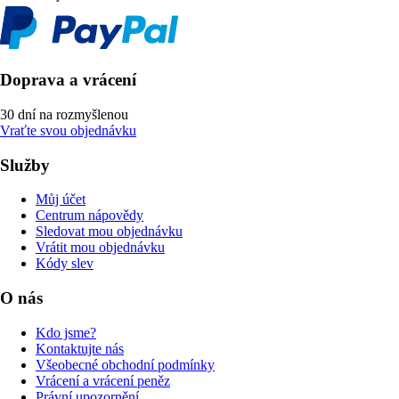
Doprava a vrácení
30 dní na rozmyšlenou
Vraťte svou objednávku
Služby
Můj účet
Centrum nápovědy
Sledovat mou objednávku
Vrátit mou objednávku
Kódy slev
O nás
Kdo jsme?
Kontaktujte nás
Všeobecné obchodní podmínky
Vrácení a vrácení peněz
Právní upozornění