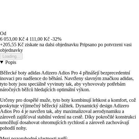
Od
6 053,00 Kč
4 111,00 Kč
-32%
+205,55 Kč
ziskate na dalsi objednavku
Pripsano po potvrzeni vasi
objednavky
Loading...
Popis
Běžecké boty adidas Adizero Adios Pro 4 přinášejí bezprecedentní
inovaci pro nadšence do běhání. Navrženy slavným značkou adidas,
tyto boty jsou speciálně vyvinuty tak, aby vyhovovaly potřebám
náročných běžců hledajících optimální výkon.
Určeny pro dospělé muže, tyto boty kombinují lehkost a komfort, což
poskytuje výjimečný běžecký zážitek. Dynamický design Adizero
Adios Pro 4 je navržen tak, aby maximalizoval aerodynamiku a
zároveň zajišťoval stabilní vedení na cestě. Díky pokročilé konstrukci
umožňují dosahovat ohromujících rychlostí a zároveň zachovávají
pohodlí nohy.
Mezi pozoruhodné vlastnosti patří: