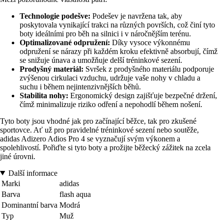
Technologie podešve:
Podešev je navržena tak, aby
poskytovala vynikající trakci na různých površích, což činí tyto
boty ideálními pro běh na silnici i v náročnějším terénu.
Optimalizované odpružení:
Díky vysoce výkonnému
odpružení se nárazy při každém kroku efektivně absorbují, čímž
se snižuje únava a umožňuje delší tréninkové sezení.
Prodyšný materiál:
Svršek z prodyšného materiálu podporuje
zvýšenou cirkulaci vzduchu, udržuje vaše nohy v chladu a
suchu i během nejintenzivnějších běhů.
Stabilita nohy:
Ergonomický design zajišťuje bezpečné držení,
čímž minimalizuje riziko odření a nepohodlí během nošení.
Tyto boty jsou vhodné jak pro začínající běžce, tak pro zkušené
sportovce. Ať už pro pravidelné tréninkové sezení nebo soutěže,
adidas Adizero Adios Pro 4 se vyznačují svým výkonem a
spolehlivostí. Pořiďte si tyto boty a prožijte běžecký zážitek na zcela
jiné úrovni.
Další informace
Marki
adidas
Barva
flash aqua
Dominantní barva
Modrá
Typ
Muž