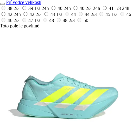
Průvodce velikostí
38 2/3
39 1/3
24h
40
24h
40 2/3
24h
41 1/3
24h
42
24h
42 2/3
43 1/3
44
44 2/3
45 1/3
46
46 2/3
47 1/3
48
48 2/3
50
Toto pole je povinné