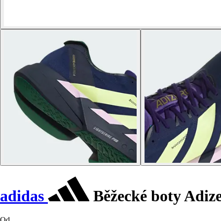
adidas
Běžecké boty Adize
Od