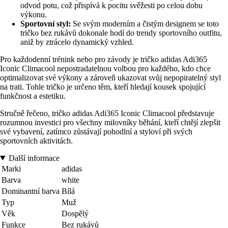
odvod potu, což přispívá k pocitu svěžesti po celou dobu
výkonu.
Sportovní styl:
Se svým moderním a čistým designem se toto
tričko bez rukávů dokonale hodí do trendy sportovního outfitu,
aniž by ztrácelo dynamický vzhled.
Pro každodenní trénink nebo pro závody je tričko adidas Adi365
Iconic Climacool nepostradatelnou volbou pro každého, kdo chce
optimalizovat své výkony a zároveň ukazovat svůj nepopiratelný styl
na trati. Tohle tričko je určeno těm, kteří hledají kousek spojující
funkčnost a estetiku.
Stručně řečeno, tričko adidas Adi365 Iconic Climacool představuje
rozumnou investici pro všechny milovníky běhání, kteří chtějí zlepšit
své vybavení, zatímco zůstávají pohodlní a styloví při svých
sportovních aktivitách.
Další informace
Marki
adidas
Barva
white
Dominantní barva
Bílá
Typ
Muž
Věk
Dospělý
Funkce
Bez rukávů