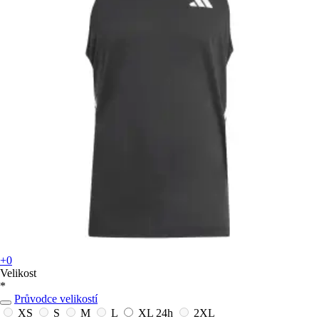
+0
Velikost
*
Průvodce velikostí
XS
S
M
L
XL
24h
2XL