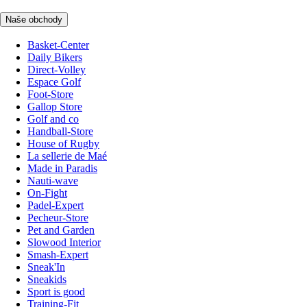
Naše obchody
Basket-Center
Daily Bikers
Direct-Volley
Espace Golf
Foot-Store
Gallop Store
Golf and co
Handball-Store
House of Rugby
La sellerie de Maé
Made in Paradis
Nauti-wave
On-Fight
Padel-Expert
Pecheur-Store
Pet and Garden
Slowood Interior
Smash-Expert
Sneak'In
Sneakids
Sport is good
Training-Fit