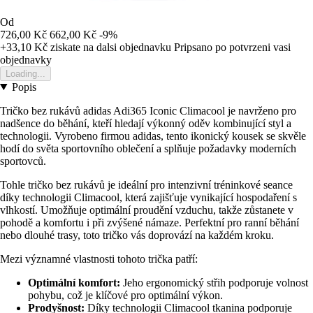
Od
726,00 Kč
662,00 Kč
-9%
+33,10 Kč
ziskate na dalsi objednavku
Pripsano po potvrzeni vasi
objednavky
Loading...
Popis
Tričko bez rukávů adidas Adi365 Iconic Climacool je navrženo pro
nadšence do běhání, kteří hledají výkonný oděv kombinující styl a
technologii. Vyrobeno firmou adidas, tento ikonický kousek se skvěle
hodí do světa sportovního oblečení a splňuje požadavky moderních
sportovců.
Tohle tričko bez rukávů je ideální pro intenzivní tréninkové seance
díky technologii Climacool, která zajišťuje vynikající hospodaření s
vlhkostí. Umožňuje optimální proudění vzduchu, takže zůstanete v
pohodě a komfortu i při zvýšené námaze. Perfektní pro ranní běhání
nebo dlouhé trasy, toto tričko vás doprovází na každém kroku.
Mezi významné vlastnosti tohoto trička patří:
Optimální komfort:
Jeho ergonomický střih podporuje volnost
pohybu, což je klíčové pro optimální výkon.
Prodyšnost:
Díky technologii Climacool tkanina podporuje