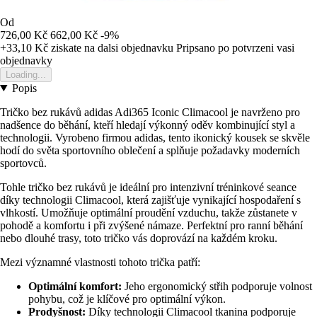
Od
726,00 Kč
662,00 Kč
-9%
+33,10 Kč
ziskate na dalsi objednavku
Pripsano po potvrzeni vasi
objednavky
Loading...
Popis
Tričko bez rukávů adidas Adi365 Iconic Climacool je navrženo pro
nadšence do běhání, kteří hledají výkonný oděv kombinující styl a
technologii. Vyrobeno firmou adidas, tento ikonický kousek se skvěle
hodí do světa sportovního oblečení a splňuje požadavky moderních
sportovců.
Tohle tričko bez rukávů je ideální pro intenzivní tréninkové seance
díky technologii Climacool, která zajišťuje vynikající hospodaření s
vlhkostí. Umožňuje optimální proudění vzduchu, takže zůstanete v
pohodě a komfortu i při zvýšené námaze. Perfektní pro ranní běhání
nebo dlouhé trasy, toto tričko vás doprovází na každém kroku.
Mezi významné vlastnosti tohoto trička patří:
Optimální komfort:
Jeho ergonomický střih podporuje volnost
pohybu, což je klíčové pro optimální výkon.
Prodyšnost:
Díky technologii Climacool tkanina podporuje