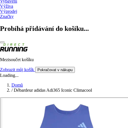
Vybavení
Výživa
Výprodej
Značky
Probíhá přidávání do košíku...
Mezisoučet košíku
Zobrazit můj košík
Pokračovat v nákupu
Loading...
Domů
/
Débardeur adidas Adi365 Iconic Climacool