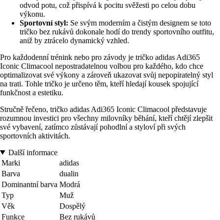
odvod potu, což přispívá k pocitu svěžesti po celou dobu
výkonu.
Sportovní styl:
Se svým moderním a čistým designem se toto
tričko bez rukávů dokonale hodí do trendy sportovního outfitu,
aniž by ztrácelo dynamický vzhled.
Pro každodenní trénink nebo pro závody je tričko adidas Adi365
Iconic Climacool nepostradatelnou volbou pro každého, kdo chce
optimalizovat své výkony a zároveň ukazovat svůj nepopiratelný styl
na trati. Tohle tričko je určeno těm, kteří hledají kousek spojující
funkčnost a estetiku.
Stručně řečeno, tričko adidas Adi365 Iconic Climacool představuje
rozumnou investici pro všechny milovníky běhání, kteří chtějí zlepšit
své vybavení, zatímco zůstávají pohodlní a styloví při svých
sportovních aktivitách.
Další informace
Marki
adidas
Barva
dualin
Dominantní barva
Modrá
Typ
Muž
Věk
Dospělý
Funkce
Bez rukávů