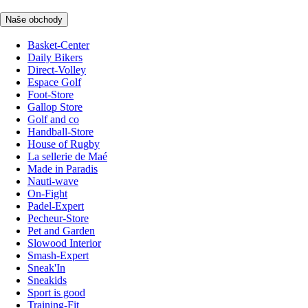
Naše obchody
Basket-Center
Daily Bikers
Direct-Volley
Espace Golf
Foot-Store
Gallop Store
Golf and co
Handball-Store
House of Rugby
La sellerie de Maé
Made in Paradis
Nauti-wave
On-Fight
Padel-Expert
Pecheur-Store
Pet and Garden
Slowood Interior
Smash-Expert
Sneak'In
Sneakids
Sport is good
Training-Fit