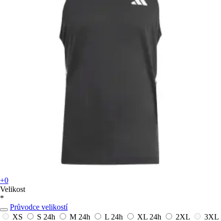
+0
Velikost
*
Průvodce velikostí
XS
S
24h
M
24h
L
24h
XL
24h
2XL
3XL