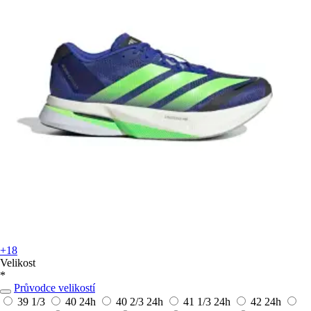
+18
Velikost
*
Průvodce velikostí
39 1/3
40
24h
40 2/3
24h
41 1/3
24h
42
24h