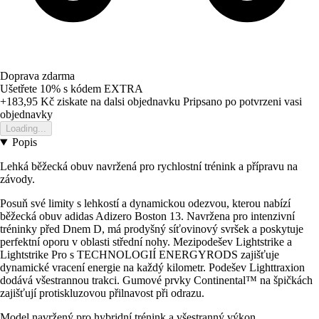
Doprava zdarma
Ušetřete 10%
s kódem
EXTRA
+183,95 Kč
ziskate na dalsi objednavku
Pripsano po potvrzeni vasi
objednavky
Loading...
Popis
Lehká běžecká obuv navržená pro rychlostní trénink a přípravu na
závody.
Posuň své limity s lehkostí a dynamickou odezvou, kterou nabízí
běžecká obuv adidas Adizero Boston 13. Navržena pro intenzivní
tréninky před Dnem D, má prodyšný síťovinový svršek a poskytuje
perfektní oporu v oblasti střední nohy. Mezipodešev Lightstrike a
Lightstrike Pro s TECHNOLOGIÍ ENERGYRODS zajišťuje
dynamické vracení energie na každý kilometr. Podešev Lighttraxion
dodává všestrannou trakci. Gumové prvky Continental™ na špičkách
zajišťují protiskluzovou přilnavost při odrazu.
Model navržený pro hybridní trénink a všestranný výkon.