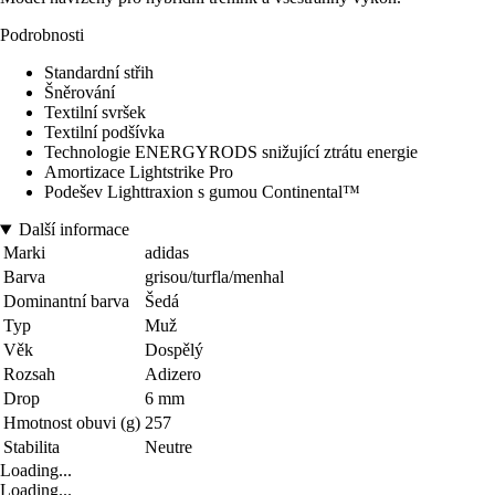
Podrobnosti
Standardní střih
Šněrování
Textilní svršek
Textilní podšívka
Technologie ENERGYRODS snižující ztrátu energie
Amortizace Lightstrike Pro
Podešev Lighttraxion s gumou Continental™
Další informace
Marki
adidas
Barva
grisou/turfla/menhal
Dominantní barva
Šedá
Typ
Muž
Věk
Dospělý
Rozsah
Adizero
Drop
6 mm
Hmotnost obuvi (g)
257
Stabilita
Neutre
Loading...
Loading...