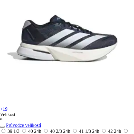
+19
Velikost
*
Průvodce velikostí
39 1/3
40
24h
40 2/3
24h
41 1/3
24h
42
24h