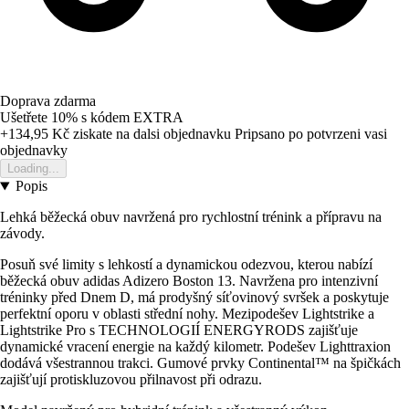
Doprava zdarma
Ušetřete 10%
s kódem
EXTRA
+134,95 Kč
ziskate na dalsi objednavku
Pripsano po potvrzeni vasi
objednavky
Loading...
Popis
Lehká běžecká obuv navržená pro rychlostní trénink a přípravu na
závody.
Posuň své limity s lehkostí a dynamickou odezvou, kterou nabízí
běžecká obuv adidas Adizero Boston 13. Navržena pro intenzivní
tréninky před Dnem D, má prodyšný síťovinový svršek a poskytuje
perfektní oporu v oblasti střední nohy. Mezipodešev Lightstrike a
Lightstrike Pro s TECHNOLOGIÍ ENERGYRODS zajišťuje
dynamické vracení energie na každý kilometr. Podešev Lighttraxion
dodává všestrannou trakci. Gumové prvky Continental™ na špičkách
zajišťují protiskluzovou přilnavost při odrazu.