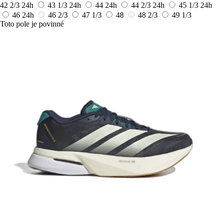
42 2/3
24h
43 1/3
24h
44
24h
44 2/3
24h
45 1/3
24h
46
24h
46 2/3
47 1/3
48
48 2/3
49 1/3
Toto pole je povinné