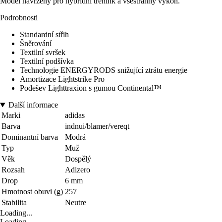
Model navržený pro hybridní trénink a všestranný výkon.
Podrobnosti
Standardní střih
Šněrování
Textilní svršek
Textilní podšívka
Technologie ENERGYRODS snižující ztrátu energie
Amortizace Lightstrike Pro
Podešev Lighttraxion s gumou Continental™
Další informace
Marki
adidas
Barva
indnui/blamer/vereqt
Dominantní barva
Modrá
Typ
Muž
Věk
Dospělý
Rozsah
Adizero
Drop
6 mm
Hmotnost obuvi (g)
257
Stabilita
Neutre
Loading...
Loading...