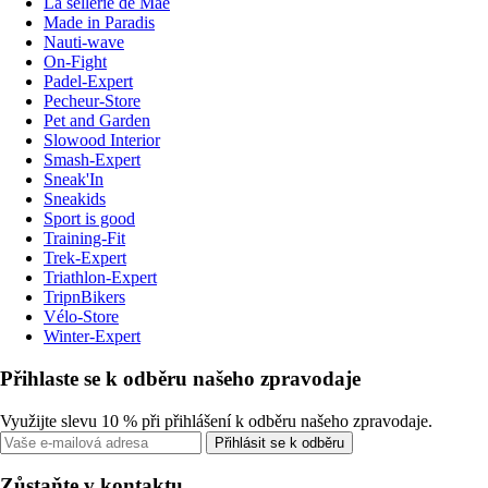
La sellerie de Maé
Made in Paradis
Nauti-wave
On-Fight
Padel-Expert
Pecheur-Store
Pet and Garden
Slowood Interior
Smash-Expert
Sneak'In
Sneakids
Sport is good
Training-Fit
Trek-Expert
Triathlon-Expert
TripnBikers
Vélo-Store
Winter-Expert
Přihlaste se k odběru našeho zpravodaje
Využijte slevu 10 % při přihlášení k odběru našeho zpravodaje.
Přihlásit se k odběru
Zůstaňte v kontaktu