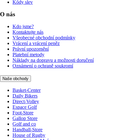
Kódy slev
O nás
Kdo jsme?
Kontaktujte nás
Všeobecné obchodní podmínky
Vrácení a vrácení peněz
Právní upozornění
Platební metody
Náklady na dopravu a možnosti doručení
Oznámení o ochraně soukromí
Naše obchody
Basket-Center
Daily Bikers
Direct-Volley
Espace Golf
Foot-Store
Gallop Store
Golf and co
Handball-Store
House of Rugby