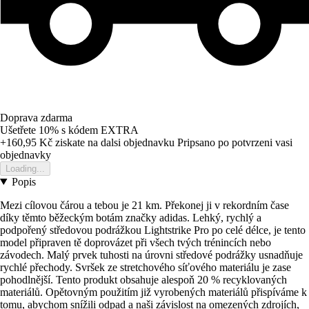
Doprava zdarma
Ušetřete 10%
s kódem
EXTRA
+160,95 Kč
ziskate na dalsi objednavku
Pripsano po potvrzeni vasi
objednavky
Loading...
Popis
Mezi cílovou čárou a tebou je 21 km. Překonej ji v rekordním čase
díky těmto běžeckým botám značky adidas. Lehký, rychlý a
podpořený středovou podrážkou Lightstrike Pro po celé délce, je tento
model připraven tě doprovázet při všech tvých trénincích nebo
závodech. Malý prvek tuhosti na úrovni středové podrážky usnadňuje
rychlé přechody. Svršek ze stretchového síťového materiálu je zase
pohodlnější. Tento produkt obsahuje alespoň 20 % recyklovaných
materiálů. Opětovným použitím již vyrobených materiálů přispíváme k
tomu, abychom snížili odpad a naši závislost na omezených zdrojích,