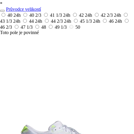
*
Průvodce velikostí
40
24h
40 2/3
41 1/3
24h
42
24h
42 2/3
24h
43 1/3
24h
44
24h
44 2/3
24h
45 1/3
24h
46
24h
46 2/3
47 1/3
48
49 1/3
50
Toto pole je povinné