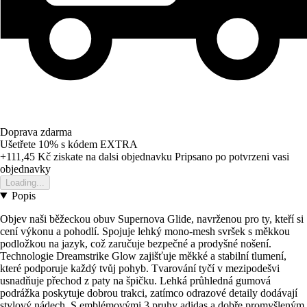
Doprava zdarma
Ušetřete 10%
s kódem
EXTRA
+111,45 Kč
ziskate na dalsi objednavku
Pripsano po potvrzeni vasi
objednavky
Loading...
Popis
Objev naši běžeckou obuv Supernova Glide, navrženou pro ty, kteří si
cení výkonu a pohodlí. Spojuje lehký mono-mesh svršek s měkkou
podložkou na jazyk, což zaručuje bezpečné a prodyšné nošení.
Technologie Dreamstrike Glow zajišťuje měkké a stabilní tlumení,
které podporuje každý tvůj pohyb. Tvarování tyčí v mezipodešvi
usnadňuje přechod z paty na špičku. Lehká průhledná gumová
podrážka poskytuje dobrou trakci, zatímco odrazové detaily dodávají
stylový nádech. S emblémovými 3 pruhy adidas a dobře promyšleným