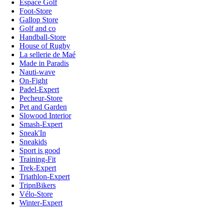
Espace Golf
Foot-Store
Gallop Store
Golf and co
Handball-Store
House of Rugby
La sellerie de Maé
Made in Paradis
Nauti-wave
On-Fight
Padel-Expert
Pecheur-Store
Pet and Garden
Slowood Interior
Smash-Expert
Sneak'In
Sneakids
Sport is good
Training-Fit
Trek-Expert
Triathlon-Expert
TripnBikers
Vélo-Store
Winter-Expert