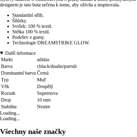
designem je tato bota určena k tomu, aby oživila a inspirovala.
Standardní střih.
Šňůrky.
Svršek: 100 % textil.
Stélka 100 % textil.
Podešev z gumy.
Technologie DREAMSTRIKE GLOW.
Další informace
Marki
adidas
Barva
cblack/dualin/purrub
Dominantní barva
Černá
Typ
Muž
Věk
Dospělý
Rozsah
Supernova
Drop
10 mm
Stabilita
Neutre
Loading...
Loading...
Všechny naše značky