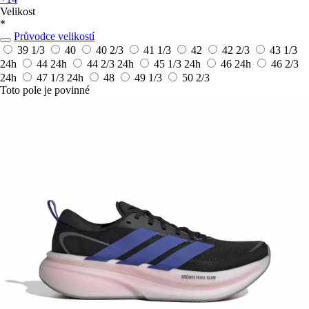
Velikost
*
Průvodce velikostí
39 1/3
40
40 2/3
41 1/3
42
42 2/3
43 1/3
24h
44
24h
44 2/3
24h
45 1/3
24h
46
24h
46 2/3
24h
47 1/3
24h
48
49 1/3
50 2/3
Toto pole je povinné